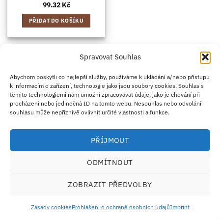
99.32
Kč
PŘIDAT DO KOŠÍKU
Spravovat Souhlas
Credit
Klarna
Apple
Google
PayPal
Abychom poskytli co nejlepší služby, používáme k ukládání a/nebo přístupu
k informacím o zařízení, technologie jako jsou soubory cookies. Souhlas s
Card
Pay
Pay
těmito technologiemi nám umožní zpracovávat údaje, jako je chování při
ZÁSADY DOPRAVY
ZÁSADY VRÁCENÍ ZBOŽÍ
2
procházení nebo jedinečná ID na tomto webu. Nesouhlas nebo odvolání
OBCHODNÍ PODMÍNKY
KONTAKT
O NÁS
B2B
IMPRINT
OMEZENÍ ODPOVĚDNOSTI
ZÁSADY COOKIES
souhlasu může nepříznivě ovlivnit určité vlastnosti a funkce.
PROHLÁŠENÍ O OCHRANĚ OSOBNÍCH ÚDAJŮ
Eco Supplements EOOD
PŘÍJMOUT
Antim I Street, No. 14, fl. 2, law office, 1303 Sofia, Bulharsko
IČO (EIK/UIC/TIN): 207958071 · DIČ DPH: BG207958071
ODMÍTNOUT
Tel:
+46 720 251 636
· Email:
support@ecosupplements.eu
Provozovatel potravinářského podniku registrovaný u
SZPI
: 56844/2026
ZOBRAZIT PŘEDVOLBY
Dozorový orgán:
Česká obchodní inspekce (ČOI)
· Řešení přeshraničních sporů:
ECC-
Net
Zásady cookies
Prohlášení o ochraně osobních údajů
Imprint
Doplňky stravy nejsou náhradou za pestrou a vyváženou stravu. Uchovávejte mimo dosah
dětí.