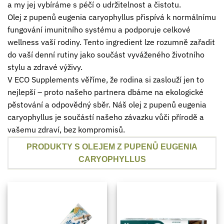
a my jej vybíráme s péčí o udržitelnost a čistotu.
Olej z pupenů eugenia caryophyllus přispívá k normálnímu
fungování imunitního systému a podporuje celkové
wellness vaší rodiny. Tento ingredient lze rozumně zařadit
do vaší denní rutiny jako součást vyváženého životního
stylu a zdravé výživy.
V ECO Supplements věříme, že rodina si zaslouží jen to
nejlepší – proto našeho partnera dbáme na ekologické
pěstování a odpovědný sběr. Náš olej z pupenů eugenia
caryophyllus je součástí našeho závazku vůči přírodě a
vašemu zdraví, bez kompromisů.
PRODUKTY S OLEJEM Z PUPENŮ EUGENIA
CARYOPHYLLUS