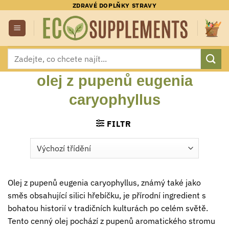
Přeskočit
ZDRAVÉ DOPLŇKY STRAVY
na
obsah
Hledat:
olej z pupenů eugenia
caryophyllus
FILTR
Olej z pupenů eugenia caryophyllus, známý také jako
směs obsahující silici hřebíčku, je přírodní ingredient s
bohatou historií v tradičních kulturách po celém světě.
Tento cenný olej pochází z pupenů aromatického stromu