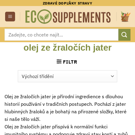
Přeskočit
ZDRAVÉ DOPLŇKY STRAVY
na
obsah
Hledat:
olej ze žraločích jater
FILTR
Olej ze žraločích jater je přírodní ingredience s dlouhou
historií používání v tradičních postupech. Pochází z jater
hlubinných žraloků a je bohatý na přirozené složky, které
si naše tělo váží.
Olej ze žraločích jater přispívá k normální funkci
imunitního systému a podporuje zdravý stav kostí a zubů.