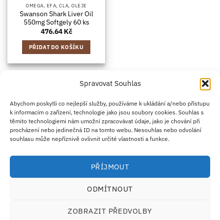
OMEGA, EFA, CLA, OLEJE
Swanson Shark Liver Oil
550mg Softgely 60 ks
476.64
Kč
PŘIDAT DO KOŠÍKU
Spravovat Souhlas
Credit
Klarna
Apple
Google
PayPal
Abychom poskytli co nejlepší služby, používáme k ukládání a/nebo přístupu
k informacím o zařízení, technologie jako jsou soubory cookies. Souhlas s
Card
Pay
Pay
těmito technologiemi nám umožní zpracovávat údaje, jako je chování při
ZÁSADY DOPRAVY
ZÁSADY VRÁCENÍ ZBOŽÍ
2
procházení nebo jedinečná ID na tomto webu. Nesouhlas nebo odvolání
OBCHODNÍ PODMÍNKY
KONTAKT
O NÁS
B2B
IMPRINT
OMEZENÍ ODPOVĚDNOSTI
ZÁSADY COOKIES
souhlasu může nepříznivě ovlivnit určité vlastnosti a funkce.
PROHLÁŠENÍ O OCHRANĚ OSOBNÍCH ÚDAJŮ
Eco Supplements EOOD
PŘÍJMOUT
Antim I Street, No. 14, fl. 2, law office, 1303 Sofia, Bulharsko
IČO (EIK/UIC/TIN): 207958071 · DIČ DPH: BG207958071
ODMÍTNOUT
Tel:
+46 720 251 636
· Email:
support@ecosupplements.eu
Provozovatel potravinářského podniku registrovaný u
SZPI
: 56844/2026
ZOBRAZIT PŘEDVOLBY
Dozorový orgán:
Česká obchodní inspekce (ČOI)
· Řešení přeshraničních sporů:
ECC-