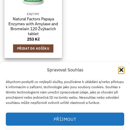
ENZYMY
Natural Factors Papaya
Enzymes with Amylase and
Bromelain 120 Žvýkacích
tablet
253
Kč
PŘIDAT DO KOŠÍKU
Spravovat Souhlas
Credit
Klarna
Apple
Google
PayPal
Abychom poskytli co nejlepší služby, používáme k ukládání a/nebo přístupu
k informacím o zařízení, technologie jako jsou soubory cookies. Souhlas s
Card
Pay
Pay
těmito technologiemi nám umožní zpracovávat údaje, jako je chování při
ZÁSADY DOPRAVY
ZÁSADY VRÁCENÍ ZBOŽÍ
2
procházení nebo jedinečná ID na tomto webu. Nesouhlas nebo odvolání
OBCHODNÍ PODMÍNKY
KONTAKT
O NÁS
B2B
IMPRINT
OMEZENÍ ODPOVĚDNOSTI
ZÁSADY COOKIES
souhlasu může nepříznivě ovlivnit určité vlastnosti a funkce.
PROHLÁŠENÍ O OCHRANĚ OSOBNÍCH ÚDAJŮ
Eco Supplements EOOD
PŘÍJMOUT
Antim I Street, No. 14, fl. 2, law office, 1303 Sofia, Bulharsko
IČO (EIK/UIC/TIN): 207958071 · DIČ DPH: BG207958071