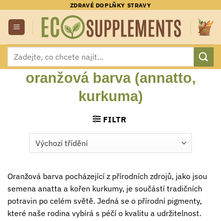
Přeskočit
ZDRAVÉ DOPLŇKY STRAVY
na
obsah
Hledat:
oranžová barva (annatto,
kurkuma)
FILTR
Oranžová barva pocházející z přírodních zdrojů, jako jsou
semena anatta a kořen kurkumy, je součástí tradičních
potravin po celém světě. Jedná se o přírodní pigmenty,
které naše rodina vybírá s péčí o kvalitu a udržitelnost.