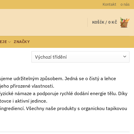
Kontakt
o nás
KOŠÍK /
0
KČ
LEJE
ZNAČKY
stujeme udržitelným způsobem. Jedná se o čistý a lehce
jeho přirozené vlastnosti.
fyzické námaze a podporuje rychlé dodání energie tělu. Díky
ovce i aktivní jedince.
ingrediencí. Všechny naše produkty s organickou tapikovou