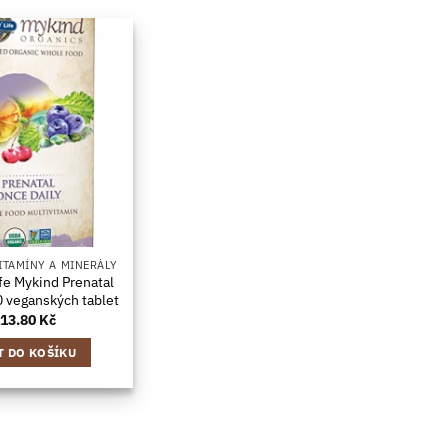
ITAMÍNY A MINERÁLY
fe Mykind Prenatal
0 veganských tablet
113.80
Kč
T DO KOŠÍKU