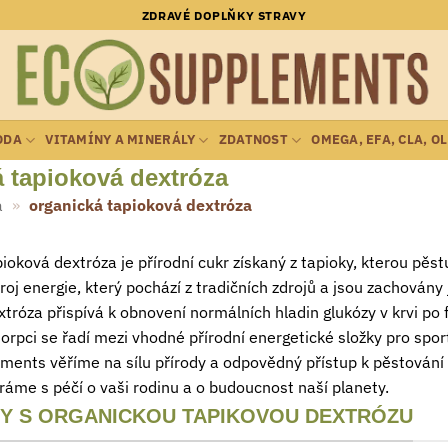
ZDRAVÉ DOPLŇKY STRAVY
ODA
VITAMÍNY A MINERÁLY
ZDATNOST
OMEGA, EFA, CLA, O
 tapioková dextróza
a
»
organická tapioková dextróza
ioková dextróza je přírodní cukr získaný z tapioky, kterou pě
droj energie, který pochází z tradičních zdrojů a jsou zachovány 
tróza přispívá k obnovení normálních hladin glukózy v krvi po 
orpci se řadí mezi vhodné přírodní energetické složky pro sport
ents věříme na sílu přírody a odpovědný přístup k pěstování 
ráme s péčí o vaši rodinu a o budoucnost naší planety.
Y S ORGANICKOU TAPIKOVOU DEXTRÓZU