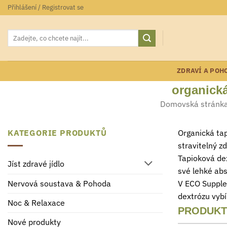
Přeskočit
Přihlášení / Registrovat se
na
obsah
Hledat:
ZDRAVÍ A POH
organická
Domovská stránk
KATEGORIE PRODUKTŮ
Organická tap
stravitelný z
Tapioková dex
Jíst zdravé jídlo
své lehké abs
V ECO Supplem
Nervová soustava & Pohoda
dextrózu vybí
Noc & Relaxace
PRODUKT
Nové produkty