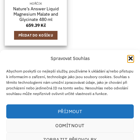
HOŘČÍK
Nature’s Answer Liquid
Magnesium Malate and
Glycinate 480 ml
659.39
Kč
PŘIDAT DO KOŠÍKU
Spravovat Souhlas
Credit
Klarna
Apple
Google
PayPal
Abychom poskytli co nejlepší služby, používáme k ukládání a/nebo přístupu
k informacím o zařízení, technologie jako jsou soubory cookies. Souhlas s
Card
Pay
Pay
těmito technologiemi nám umožní zpracovávat údaje, jako je chování při
ZÁSADY DOPRAVY
ZÁSADY VRÁCENÍ ZBOŽÍ
2
procházení nebo jedinečná ID na tomto webu. Nesouhlas nebo odvolání
OBCHODNÍ PODMÍNKY
KONTAKT
O NÁS
B2B
IMPRINT
OMEZENÍ ODPOVĚDNOSTI
ZÁSADY COOKIES
souhlasu může nepříznivě ovlivnit určité vlastnosti a funkce.
PROHLÁŠENÍ O OCHRANĚ OSOBNÍCH ÚDAJŮ
Eco Supplements EOOD
PŘÍJMOUT
Antim I Street, No. 14, fl. 2, law office, 1303 Sofia, Bulharsko
IČO (EIK/UIC/TIN): 207958071 · DIČ DPH: BG207958071
ODMÍTNOUT
Tel:
+46 720 251 636
· Email:
support@ecosupplements.eu
Provozovatel potravinářského podniku registrovaný u
SZPI
: 56844/2026
ZOBRAZIT PŘEDVOLBY