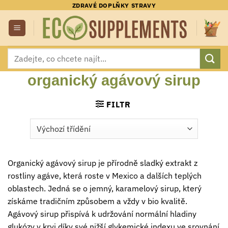
Přeskočit
ZDRAVÉ DOPLŇKY STRAVY
na
obsah
Hledat:
organický agávový sirup
FILTR
Organický agávový sirup je přírodně sladký extrakt z
rostliny agáve, která roste v Mexico a dalších teplých
oblastech. Jedná se o jemný, karamelový sirup, který
získáme tradičním způsobem a vždy v bio kvalitě.
Agávový sirup přispívá k udržování normální hladiny
glukózy v krvi díky své nižší glykemické indexu ve srovnání