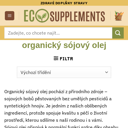
Přeskočit
ZDRAVÉ DOPLŇKY STRAVY
na
obsah
Hledat:
organický sójový olej
FILTR
Organický sójový olej pochází z přírodního zdroje –
sojových bobů pěstovaných bez umělých pesticidů a
syntetických hnojiv. Je jedním z našich oblíbených
ingrediencí, protože spojuje kvalitu s péčí o životní
prostředí, kterou sdílíme s naší rodinou i s vámi.
Sójový olej přispívá k normální funkci srdce díky obsahu