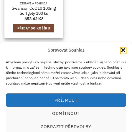
ZDRAVÍ A POHODA
Swanson CoQ10 100mg
Softgely 100 ks
653.62
Kč
PŘIDAT DO KOŠÍKU
Spravovat Souhlas
Credit
Klarna
Apple
Google
PayPal
Abychom poskytli co nejlepší služby, používáme k ukládání a/nebo přístupu
k informacím o zařízení, technologie jako jsou soubory cookies. Souhlas s
Card
Pay
Pay
těmito technologiemi nám umožní zpracovávat údaje, jako je chování při
ZÁSADY DOPRAVY
ZÁSADY VRÁCENÍ ZBOŽÍ
2
procházení nebo jedinečná ID na tomto webu. Nesouhlas nebo odvolání
OBCHODNÍ PODMÍNKY
KONTAKT
O NÁS
B2B
IMPRINT
OMEZENÍ ODPOVĚDNOSTI
ZÁSADY COOKIES
souhlasu může nepříznivě ovlivnit určité vlastnosti a funkce.
PROHLÁŠENÍ O OCHRANĚ OSOBNÍCH ÚDAJŮ
Eco Supplements EOOD
PŘÍJMOUT
Antim I Street, No. 14, fl. 2, law office, 1303 Sofia, Bulharsko
IČO (EIK/UIC/TIN): 207958071 · DIČ DPH: BG207958071
ODMÍTNOUT
Tel:
+46 720 251 636
· Email:
support@ecosupplements.eu
Provozovatel potravinářského podniku registrovaný u
SZPI
: 56844/2026
ZOBRAZIT PŘEDVOLBY
Dozorový orgán:
Česká obchodní inspekce (ČOI)
· Řešení přeshraničních sporů:
ECC-