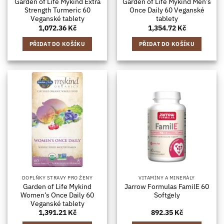
Garden of Life Mykind Extra
Garden of Life Mykind Men’s
Strength Turmeric 60
Once Daily 60 Veganské
Veganské tablety
tablety
1,072.36
Kč
1,354.72
Kč
PŘIDAT DO KOŠÍKU
PŘIDAT DO KOŠÍKU
DOPLŇKY STRAVY PRO ŽENY
VITAMÍNY A MINERÁLY
Garden of Life Mykind
Jarrow Formulas FamilE 60
Women’s Once Daily 60
Softgely
Veganské tablety
1,391.21
Kč
892.35
Kč