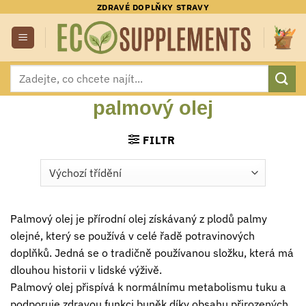
Přeskočit
ZDRAVÉ DOPLŇKY STRAVY
na
obsah
Hledat:
palmový olej
FILTR
Palmový olej je přírodní olej získávaný z plodů palmy
olejné, který se používá v celé řadě potravinových
doplňků. Jedná se o tradičně používanou složku, která má
dlouhou historii v lidské výživě.
Palmový olej přispívá k normálnímu metabolismu tuku a
podporuje zdravou funkci buněk díky obsahu přirozených