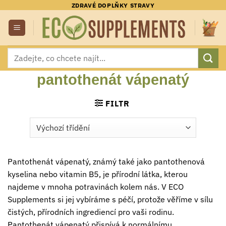
Přeskočit
ZDRAVÉ DOPLŇKY STRAVY
na
obsah
Hledat:
pantothenát vápenatý
FILTR
Pantothenát vápenatý, známý také jako pantothenová
kyselina nebo vitamin B5, je přírodní látka, kterou
najdeme v mnoha potravinách kolem nás. V ECO
Supplements si jej vybíráme s péčí, protože věříme v sílu
čistých, přírodních ingrediencí pro vaši rodinu.
Pantothenát vápenatý přispívá k normálnímu