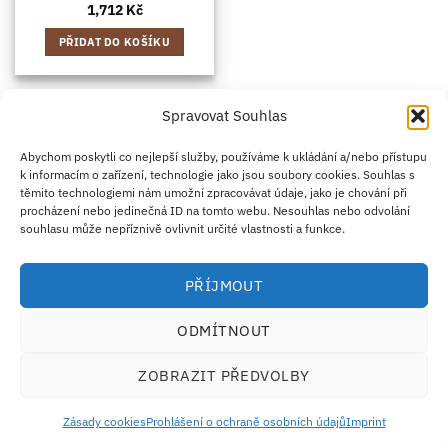
1,712
Kč
PŘIDAT DO KOŠÍKU
Spravovat Souhlas
Credit
Klarna
Apple
Google
PayPal
Abychom poskytli co nejlepší služby, používáme k ukládání a/nebo přístupu
k informacím o zařízení, technologie jako jsou soubory cookies. Souhlas s
Card
Pay
Pay
těmito technologiemi nám umožní zpracovávat údaje, jako je chování při
ZÁSADY DOPRAVY
ZÁSADY VRÁCENÍ ZBOŽÍ
2
procházení nebo jedinečná ID na tomto webu. Nesouhlas nebo odvolání
OBCHODNÍ PODMÍNKY
KONTAKT
O NÁS
B2B
IMPRINT
OMEZENÍ ODPOVĚDNOSTI
ZÁSADY COOKIES
souhlasu může nepříznivě ovlivnit určité vlastnosti a funkce.
PROHLÁŠENÍ O OCHRANĚ OSOBNÍCH ÚDAJŮ
Eco Supplements EOOD
PŘÍJMOUT
Antim I Street, No. 14, fl. 2, law office, 1303 Sofia, Bulharsko
IČO (EIK/UIC/TIN): 207958071 · DIČ DPH: BG207958071
ODMÍTNOUT
Tel:
+46 720 251 636
· Email:
support@ecosupplements.eu
Provozovatel potravinářského podniku registrovaný u
SZPI
: 56844/2026
ZOBRAZIT PŘEDVOLBY
Dozorový orgán:
Česká obchodní inspekce (ČOI)
· Řešení přeshraničních sporů:
ECC-
Net
Zásady cookies
Prohlášení o ochraně osobních údajů
Imprint
Doplňky stravy nejsou náhradou za pestrou a vyváženou stravu. Uchovávejte mimo dosah
dětí.