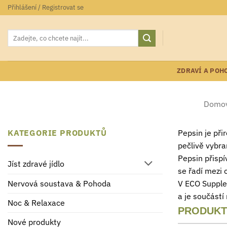
Přeskočit
Přihlášení / Registrovat se
na
obsah
Hledat:
ZDRAVÍ A POH
Domov
KATEGORIE PRODUKTŮ
Pepsin je při
pečlivě vybran
Pepsin přispí
Jíst zdravé jídlo
se řadí mezi 
V ECO Supplem
Nervová soustava & Pohoda
a je součástí
Noc & Relaxace
PRODUKT
Nové produkty