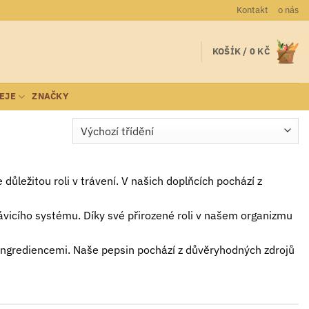
Kontakt
o nás
KOŠÍK /
0
KČ
LEJE
ZNAČKY
důležitou roli v trávení. V našich doplňcích pochází z
rávicího systému. Díky své přirozené roli v našem organizmu
 ingrediencemi. Naše pepsin pochází z důvěryhodných zdrojů