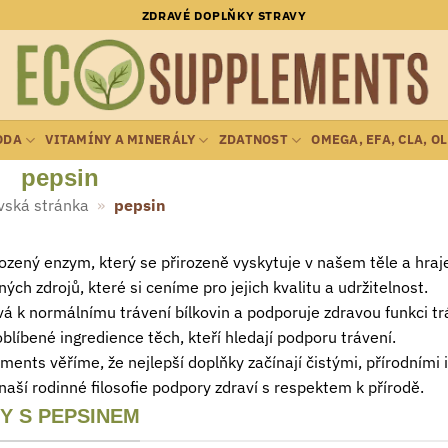
ZDRAVÉ DOPLŇKY STRAVY
ODA
VITAMÍNY A MINERÁLY
ZDATNOST
OMEGA, EFA, CLA, O
pepsin
ská stránka
»
pepsin
rozený enzym, který se přirozeně vyskytuje v našem těle a hraje 
ých zdrojů, které si ceníme pro jejich kvalitu a udržitelnost.
vá k normálnímu trávení bílkovin a podporuje zdravou funkci t
oblíbené ingredience těch, kteří hledají podporu trávení.
ents věříme, že nejlepší doplňky začínají čistými, přírodními
 naší rodinné filosofie podpory zdraví s respektem k přírodě.
Y S PEPSINEM