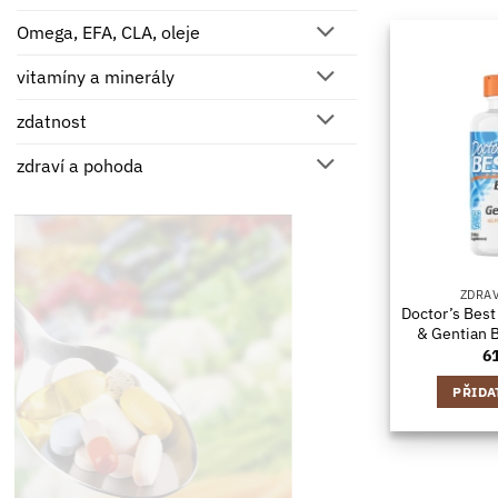
Omega, EFA, CLA, oleje
vitamíny a minerály
zdatnost
zdraví a pohoda
ZDRA
Doctor’s Best
& Gentian B
6
PŘIDA