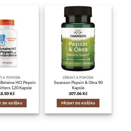
VÍ A POHODA
ZDRAVÍ A POHODA
 Betaine HCl Pepsin
Swanson Pepsin & Okra 90
itters 120 Kapsle
Kapsle
18.50
Kč
307.06
Kč
T DO KOŠÍKU
PŘIDAT DO KOŠÍKU