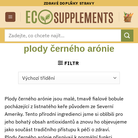
Přeskočit
ZDRAVÉ DOPLŇKY STRAVY
na
obsah
Hledat:
plody černého arónie
FILTR
Plody černého arónie jsou malé, tmavě fialové bobule
pocházející z listnatého keře původem ze Severní
Ameriky. Tento přírodní ingredienci jsme si oblíbili pro
jeho bohatý obsah antioxidantů a znovu ho objevujeme
jako součást tradičního přístupu k péči o zdraví.
Plody černého arónie přispívají k normální funkci