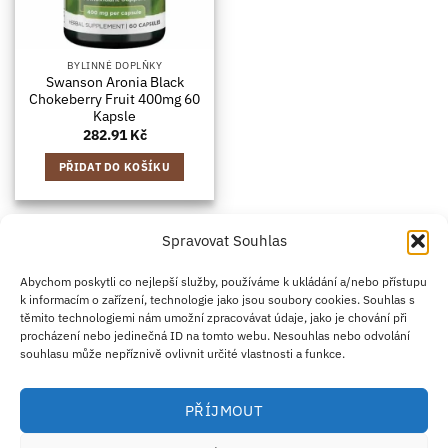
BYLINNÉ DOPLŇKY
Swanson Aronia Black
Chokeberry Fruit 400mg 60
Kapsle
282.91
Kč
PŘIDAT DO KOŠÍKU
Spravovat Souhlas
Credit
Klarna
Apple
Google
PayPal
Abychom poskytli co nejlepší služby, používáme k ukládání a/nebo přístupu
k informacím o zařízení, technologie jako jsou soubory cookies. Souhlas s
Card
Pay
Pay
těmito technologiemi nám umožní zpracovávat údaje, jako je chování při
ZÁSADY DOPRAVY
ZÁSADY VRÁCENÍ ZBOŽÍ
2
procházení nebo jedinečná ID na tomto webu. Nesouhlas nebo odvolání
OBCHODNÍ PODMÍNKY
KONTAKT
O NÁS
B2B
IMPRINT
OMEZENÍ ODPOVĚDNOSTI
ZÁSADY COOKIES
souhlasu může nepříznivě ovlivnit určité vlastnosti a funkce.
PROHLÁŠENÍ O OCHRANĚ OSOBNÍCH ÚDAJŮ
Eco Supplements EOOD
PŘÍJMOUT
Antim I Street, No. 14, fl. 2, law office, 1303 Sofia, Bulharsko
IČO (EIK/UIC/TIN): 207958071 · DIČ DPH: BG207958071