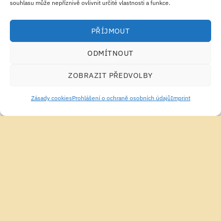
souhlasu může nepříznivě ovlivnit určité vlastnosti a funkce.
VITAMÍNY A MINERÁLY
VITAMÍNY A MINERÁLY
PŘÍJMOUT
NOW Foods Calcium &
NOW Foods Calcium &
Magnesium Softgely
Magnesium Tablety
ODMÍTNOUT
450.31
Kč
351
Kč
PŘIDAT DO KOŠÍKU
PŘIDAT DO KOŠÍKU
ZOBRAZIT PŘEDVOLBY
Zásady cookies
Prohlášení o ochraně osobních údajů
Imprint
VITAMÍNY A MINERÁLY
JEDNOTLIVÉ VITAMÍNY
NOW Foods Calcium &
NOW Foods Calcium
Magnesium with Vit D and
Ascorbate Prášek 227g