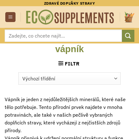
Přeskočit
ZDRAVÉ DOPLŇKY STRAVY
na
obsah
Hledat:
vápník
FILTR
Vápník je jeden z nejdůležitějších minerálů, které naše
tělo potřebuje. Tento přírodní prvek najdete v mnoha
potravinách, ale také v našich pečlivě vybraných
doplňcích stravy, které vycházejí z nejčistších zdrojů
přírody.
Vápník přispívá k udržení normální struktury a funkce