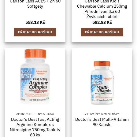
Carlson Labs ACES + Zn 60
Carlson Labs Kid’s
Softgely
Chewable Calcium 250mg
Přírodní vanilka 60
Žvýkacích tablet
558.13
Kč
582.83
Kč
PŘIDAT DO KOŠÍKU
PŘIDAT DO KOŠÍKU
AMINOKYSELINY A BCAA
VITAMÍNY A MINERÁLY
Doctor’s Best Fast Acting
Doctor’s Best Multi-Vitamin
Arginine Komplex s
90 Kapsle
Nitrosigine 750mg Tablety
60 ks