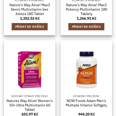
VITAMÍNY A MINERÁLY
VITAMÍNY A MINERÁLY
Nature’s Way Alive! Max3
Nature’s Way Alive! Max3
Denní Multivitamin bez
Potency Multivitamin 180
železa 180 Tablet
Tablety
1,352.52
Kč
1,266.91
Kč
PŘIDAT DO KOŠÍKU
PŘIDAT DO KOŠÍKU
DOPLŇKY STRAVY PRO ŽENY
VITAMÍNY PRO ŽENY
Natures Way Alive! Women’s
NOW Foods Adam Men’s
50+ Ultra Multivitamin 60
Multiple Vitamin Softgely
Tablet
651.97
Kč
944.20
Kč