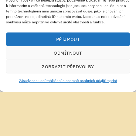
Abychom poskytli co nejlepší služby, používáme k ukládání a/nebo přístupu
k informacím o zařízení, technologie jako jsou soubory cookies. Souhlas s
těmito technologiemi nám umožní zpracovávat údaje, jako je chování při
procházení nebo jedinečná ID na tomto webu. Nesouhlas nebo odvolání
souhlasu může nepříznivě ovlivnit určité vlastnosti a funkce.
DOPLŇKY STRAVY PRO ŽENY
DOPLŇKY STRAVY PRO DĚTI
PŘÍJMOUT
Garden of Life Vitamin Code
Herbovita Apoxkid 50 g
Women 120 Kapsle
ODMÍTNOUT
1,168.68
Kč
145.16
Kč
PŘIDAT DO KOŠÍKU
PŘIDAT DO KOŠÍKU
ZOBRAZIT PŘEDVOLBY
Zásady cookies
Prohlášení o ochraně osobních údajů
Imprint