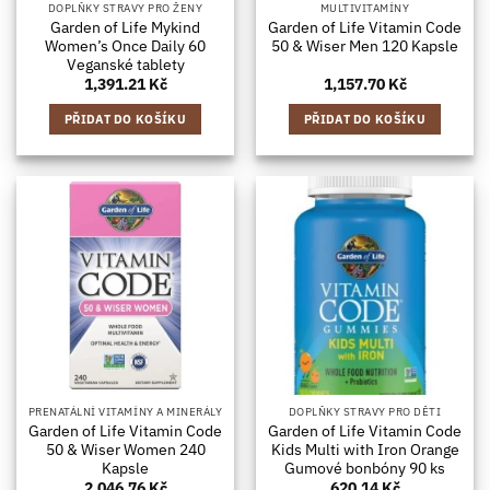
DOPLŇKY STRAVY PRO ŽENY
MULTIVITAMÍNY
Garden of Life Mykind
Garden of Life Vitamin Code
Women’s Once Daily 60
50 & Wiser Men 120 Kapsle
Veganské tablety
1,391.21
Kč
1,157.70
Kč
PŘIDAT DO KOŠÍKU
PŘIDAT DO KOŠÍKU
PRENATÁLNÍ VITAMÍNY A MINERÁLY
DOPLŇKY STRAVY PRO DĚTI
Garden of Life Vitamin Code
Garden of Life Vitamin Code
50 & Wiser Women 240
Kids Multi with Iron Orange
Kapsle
Gumové bonbóny 90 ks
2,046.76
Kč
620.14
Kč