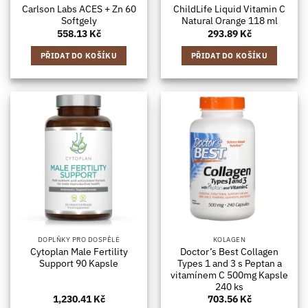
Carlson Labs ACES + Zn 60
ChildLife Liquid Vitamin C
Softgely
Natural Orange 118 ml
558.13
Kč
293.89
Kč
PŘIDAT DO KOŠÍKU
PŘIDAT DO KOŠÍKU
DOPLŇKY PRO DOSPĚLÉ
KOLAGEN
Cytoplan Male Fertility
Doctor’s Best Collagen
Support 90 Kapsle
Types 1 and 3 s Peptan a
vitamínem C 500mg Kapsle
240 ks
1,230.41
Kč
703.56
Kč