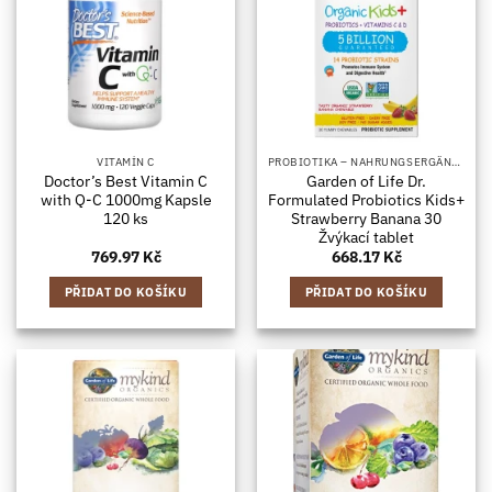
VITAMÍN C
PROBIOTIKA – NAHRUNGSERGÄNZUNGSMITTEL MIT BAKTERIENKULTUREN, IN KAPSELFORM
Doctor’s Best Vitamin C
Garden of Life Dr.
with Q-C 1000mg Kapsle
Formulated Probiotics Kids+
120 ks
Strawberry Banana 30
Žvýkací tablet
769.97
Kč
668.17
Kč
PŘIDAT DO KOŠÍKU
PŘIDAT DO KOŠÍKU