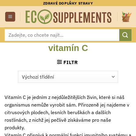
Přeskočit
ZDRAVÉ DOPLŇKY STRAVY
na
obsah
Hledat:
vitamín C
FILTR
Vitamín C je jedním z nejdůležitějších živin, které si náš
organismus nemůže vyrobit sám. Přirozeně jej najdeme v
citrusových plodech, lesních beruškách a dalších
rostlinách, z nichž jej pečlivě získáváme pro naše
produkty.
Vitamín C přispívá k normální funkcí imunitního systému a