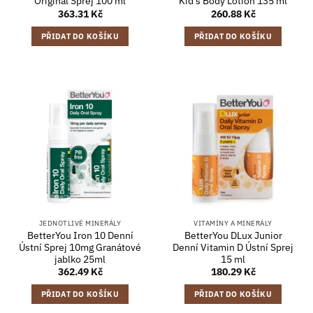
Original Sprej 100 ml
Kid’s Body Lotion 135 ml
363.31
Kč
260.88
Kč
PŘIDAT DO KOŠÍKU
PŘIDAT DO KOŠÍKU
JEDNOTLIVÉ MINERÁLY
VITAMÍNY A MINERÁLY
BetterYou Iron 10 Denní
BetterYou DLux Junior
Ústní Sprej 10mg Granátové
Denní Vitamin D Ústní Sprej
jablko 25ml
15 ml
362.49
Kč
180.29
Kč
PŘIDAT DO KOŠÍKU
PŘIDAT DO KOŠÍKU