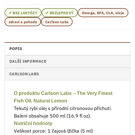
✔ BEZ LAKTÓZY
✔ BEZLEPKOVÝ
Omega, EFA, CLA, oleje
zdraví a pohoda
Carlson Labs
POPIS
DALŠÍ INFORMACE
CARLSON LABS
O produktu Carlson Labs – The Very Finest
Fish Oil, Natural Lemon
Tekutý rybí olej s přírodní citronovou příchutí.
Balení obsahuje 500 ml (16.9 fl oz).
Nutriční hodnoty
Velikost porce: 1 čajová lžička (5 ml)