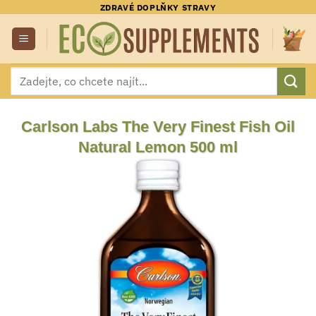
Přeskočit
ZDRAVÉ DOPLŇKY STRAVY
na
obsah
Hledat:
Carlson Labs The Very Finest Fish Oil
Natural Lemon 500 ml