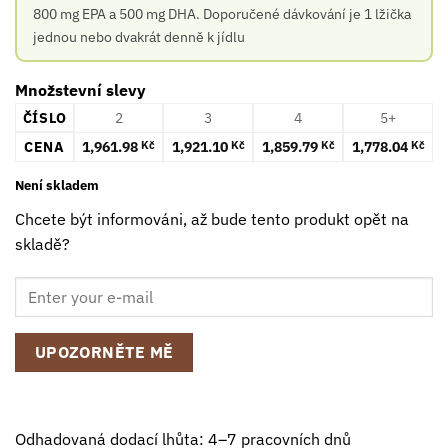
800 mg EPA a 500 mg DHA. Doporučené dávkování je 1 lžička
jednou nebo dvakrát denně k jídlu
Množstevní slevy
ČÍSLO
2
3
4
5+
CENA
1,961.98
1,921.10
1,859.79
1,778.04
Kč
Kč
Kč
Kč
Není skladem
Chcete být informováni, až bude tento produkt opět na
skladě?
UPOZORNĚTE MĚ
Odhadovaná dodací lhůta: 4–7 pracovních dnů