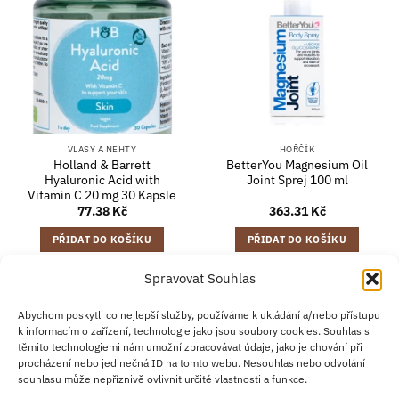
VLASY A NEHTY
HOŘČÍK
Holland & Barrett
BetterYou Magnesium Oil
Hyaluronic Acid with
Joint Sprej 100 ml
Vitamin C 20 mg 30 Kapsle
77.38
Kč
363.31
Kč
PŘIDAT DO KOŠÍKU
PŘIDAT DO KOŠÍKU
Spravovat Souhlas
Credit
Klarna
Apple
Google
PayPal
Abychom poskytli co nejlepší služby, používáme k ukládání a/nebo přístupu
k informacím o zařízení, technologie jako jsou soubory cookies. Souhlas s
Card
Pay
Pay
těmito technologiemi nám umožní zpracovávat údaje, jako je chování při
ZÁSADY DOPRAVY
ZÁSADY VRÁCENÍ ZBOŽÍ
2
procházení nebo jedinečná ID na tomto webu. Nesouhlas nebo odvolání
OBCHODNÍ PODMÍNKY
KONTAKT
O NÁS
B2B
IMPRINT
OMEZENÍ ODPOVĚDNOSTI
ZÁSADY COOKIES
souhlasu může nepříznivě ovlivnit určité vlastnosti a funkce.
PROHLÁŠENÍ O OCHRANĚ OSOBNÍCH ÚDAJŮ