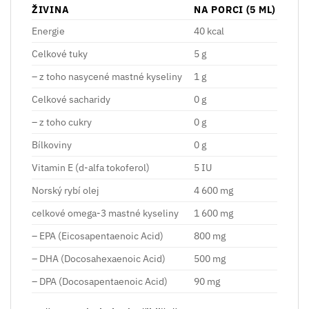
ŽIVINA
NA PORCI (5 ML)
Energie
40 kcal
Celkové tuky
5 g
– z toho nasycené mastné kyseliny
1 g
Celkové sacharidy
0 g
– z toho cukry
0 g
Bílkoviny
0 g
Vitamin E (d-alfa tokoferol)
5 IU
Norský rybí olej
4 600 mg
celkové omega-3 mastné kyseliny
1 600 mg
– EPA (Eicosapentaenoic Acid)
800 mg
– DHA (Docosahexaenoic Acid)
500 mg
– DPA (Docosapentaenoic Acid)
90 mg