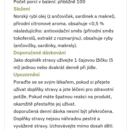
Počet porcí v balení: přibližně 100
Složení
Norský rybí olej (z ančoviček, sardinek a makrel),
přírodní citronové aroma. obsahuje <0,5 %
následujícího: antioxidační směs (přírodní směs
tokoferolů, extrakt z rozmarýnu). obsahuje ryby
(ančovičky, sardinky, makrely).
Doporučené dávkování
Jako doplněk stravy užívejte 1 čajovou lžičku (5
ml) jednou nebo dvakrát denně při jídle.
Upozornění
Poraďte se se svým lékařem, pokud si přejete
užívat doplňky stravy a jste léčeni pro zdravotní
potíže. Pokud máte špatnou reakci na produkt,
okamžitě přestaňte jej užívat.
doporučená denní dávka nesmí být překročena.
Doplňky stravy nejsou náhradou pestré a
vyvážené stravy. Uchovávejte mimo dosah dětí.