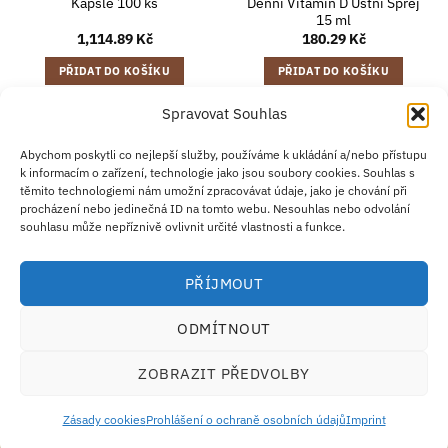
Kapsle 100 ks
Denní Vitamin D Ústní Sprej
15 ml
1,114.89
Kč
180.29
Kč
PŘIDAT DO KOŠÍKU
PŘIDAT DO KOŠÍKU
Spravovat Souhlas
Abychom poskytli co nejlepší služby, používáme k ukládání a/nebo přístupu
Credit
Klarna
Apple
Google
PayPal
k informacím o zařízení, technologie jako jsou soubory cookies. Souhlas s
Card
Pay
Pay
těmito technologiemi nám umožní zpracovávat údaje, jako je chování při
ZÁSADY DOPRAVY
ZÁSADY VRÁCENÍ ZBOŽÍ
2
procházení nebo jedinečná ID na tomto webu. Nesouhlas nebo odvolání
OBCHODNÍ PODMÍNKY
KONTAKT
O NÁS
B2B
IMPRINT
souhlasu může nepříznivě ovlivnit určité vlastnosti a funkce.
OMEZENÍ ODPOVĚDNOSTI
ZÁSADY COOKIES
PROHLÁŠENÍ O OCHRANĚ OSOBNÍCH ÚDAJŮ
Eco Supplements EOOD
PŘÍJMOUT
Antim I Street, No. 14, fl. 2, law office, 1303 Sofia, Bulharsko
IČO (EIK/UIC/TIN): 207958071 · DIČ DPH: BG207958071
ODMÍTNOUT
Tel:
+46 720 251 636
· Email:
support@ecosupplements.eu
Provozovatel potravinářského podniku registrovaný u
SZPI
: 56844/2026
ZOBRAZIT PŘEDVOLBY
Dozorový orgán:
Česká obchodní inspekce (ČOI)
· Řešení přeshraničních sporů:
ECC-
Net
Zásady cookies
Prohlášení o ochraně osobních údajů
Imprint
Doplňky stravy nejsou náhradou za pestrou a vyváženou stravu. Uchovávejte mimo dosah
dětí.