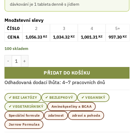
dávkování je 1 tableta denně s jídlem
Množstevní slevy
ČÍSLO
2
3
4
5+
CENA
1,056.33
1,034.32
1,001.31
957.30
Kč
Kč
Kč
Kč
100 skladem
Jarrow Formulas S-Acetyl L-Glutathione 100mg Tablety 60 ks mno
PŘIDAT DO KOŠÍKU
Odhadovaná dodací lhůta: 4–7 pracovních dnů
✔ BEZ LAKTÓZY
✔ BEZLEPKOVÝ
✔ VEGANSKÝ
✔ VEGETARIÁNSKÝ
Aminokyseliny a BCAA
Speciální formule
zdatnost
zdraví a pohoda
Jarrow Formulas