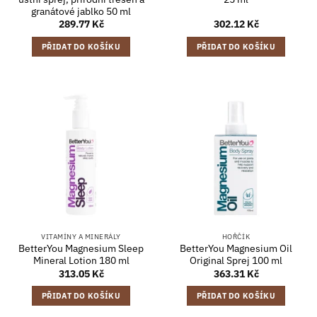
granátové jablko 50 ml
289.77
Kč
302.12
Kč
PŘIDAT DO KOŠÍKU
PŘIDAT DO KOŠÍKU
VITAMÍNY A MINERÁLY
HOŘČÍK
BetterYou Magnesium Sleep
BetterYou Magnesium Oil
Mineral Lotion 180 ml
Original Sprej 100 ml
313.05
Kč
363.31
Kč
PŘIDAT DO KOŠÍKU
PŘIDAT DO KOŠÍKU