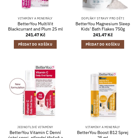
VITAMÍNY A MINERÁLY
DOPLŇKY STRAVY PRO DĚTI
BetterYou MultiVit
BetterYou Magnesium Sleep
Blackcurrant and Plum 25 ml
Kids‘ Bath Flakes 750g
241.47
Kč
241.47
Kč
PŘIDAT DO KOŠÍKU
PŘIDAT DO KOŠÍKU
JEDNOTLIVÉ VITAMÍNY
VITAMÍNY A MINERÁLY
BetterYou Vitamin C Denní
BetterYou Boost B12 Sprej
ústní sprej, přírodní třešeň a
25 ml