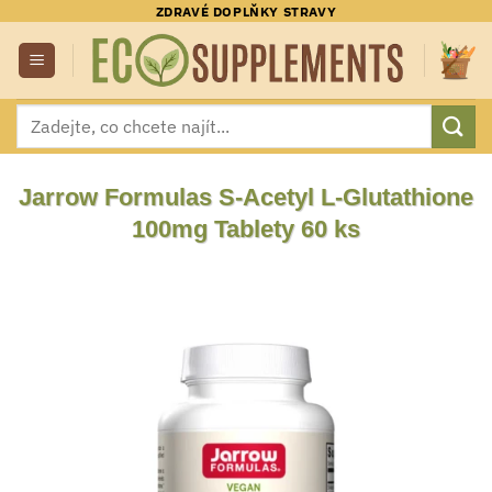
Přeskočit
ZDRAVÉ DOPLŇKY STRAVY
na
obsah
Hledat:
Jarrow Formulas S-Acetyl L-Glutathione
100mg Tablety 60 ks