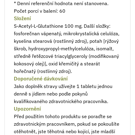
* Denní referenční hodnota není stanovena.
Počet porcí v balení: 60
Složení
S-Acetyl-L-Glutathione 100 mg. Další složky:
fosforečnan vápenatý, mikrokrystalická celulóza,
kyselina stearová (rostlinný zdroj), potah [rýžový
škrob, hydroxypropyl-methylcelulóza, isomalt,
středně řetězcové triacylglyceroly (modifikovaný
kokosový olej)], oxid křemičitý a stearát
hořečnatý (rostlinný zdroj).
Doporučené dávkování
Jako doplněk stravy užívejte 1 tabletu jednou
denně s jídlem nebo podle pokynů
kvalifikovaného zdravotnického pracovníka.
Upozornění
Před použitím tohoto produktu se poraďte se
zdravotnickým pracovníkem, pokud se pokoušíte
otěhotnět, jste těhotná nebo kojící, jste mladší