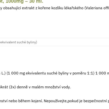
ot, 1000mg – 30 ml.
obsahující extrakt z kořene kozlíku lékařského (Valeriana offici
1 ekvivalent suché byliny)
is L.) (1 000 mg ekvivalentu suché byliny v poměru 1:1) 1 000 m
třikrát (3x) denně v malém množství vody.
enství nebo během kojení. Nepoužívejte,pokud je bezpečnostní