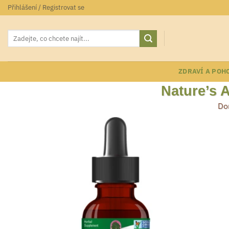
Přeskočit
Přihlášení / Registrovat se
na
obsah
Hledat:
ZDRAVÍ A POH
Nature’s 
Do