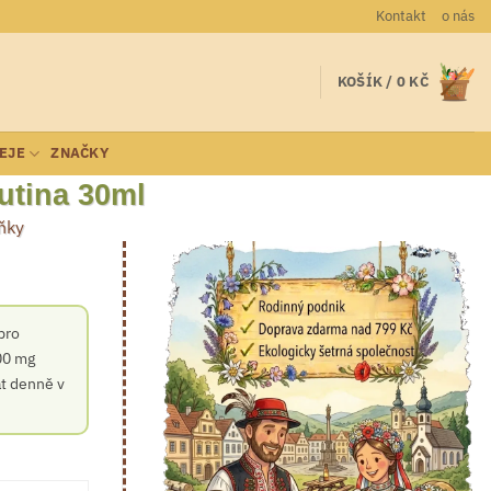
Kontakt
o nás
KOŠÍK /
0
KČ
LEJE
ZNAČKY
utina 30ml
ňky
pro
00 mg
át denně v