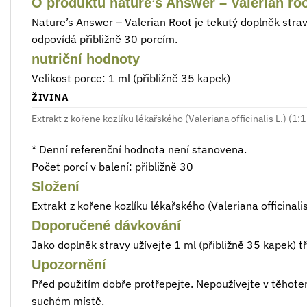
O produktu nature’s Answer – Valerian ro
Nature’s Answer – Valerian Root je tekutý doplněk stravy 
odpovídá přibližně 30 porcím.
nutriční hodnoty
Velikost porce: 1 ml (přibližně 35 kapek)
ŽIVINA
Extrakt z kořene kozlíku lékařského (Valeriana officinalis L.) (1:
* Denní referenční hodnota není stanovena.
Počet porcí v balení: přibližně 30
Složení
Extrakt z kořene kozlíku lékařského (Valeriana officinal
Doporučené dávkování
Jako doplněk stravy užívejte 1 ml (přibližně 35 kapek) 
Upozornění
Před použitím dobře protřepejte. Nepoužívejte v těhot
suchém místě.