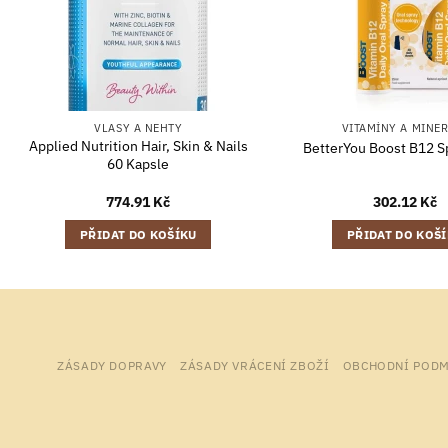
VLASY A NEHTY
VITAMÍNY A MINE
Applied Nutrition Hair, Skin & Nails
BetterYou Boost B12 S
60 Kapsle
774.91
Kč
302.12
Kč
PŘIDAT DO KOŠÍKU
PŘIDAT DO KOŠ
ZÁSADY DOPRAVY
ZÁSADY VRÁCENÍ ZBOŽÍ
OBCHODNÍ PODM