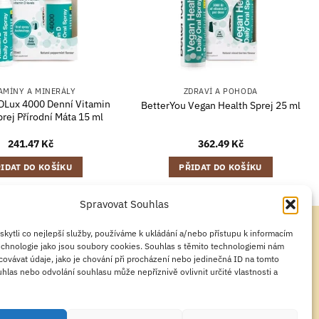
AMÍNY A MINERÁLY
ZDRAVÍ A POHODA
DLux 4000 Denní Vitamin
BetterYou Vegan Health Sprej 25 ml
prej Přírodní Máta 15 ml
241.47
Kč
362.49
Kč
IDAT DO KOŠÍKU
PŘIDAT DO KOŠÍKU
Spravovat Souhlas
ytli co nejlepší služby, používáme k ukládání a/nebo přístupu k informacím
technologie jako jsou soubory cookies. Souhlas s těmito technologiemi nám
ovávat údaje, jako je chování při procházení nebo jedinečná ID na tomto
ZÁSADY COOKIES
PROHLÁŠENÍ O OCHRANĚ OSOBNÍCH ÚDAJŮ
las nebo odvolání souhlasu může nepříznivě ovlivnit určité vlastnosti a