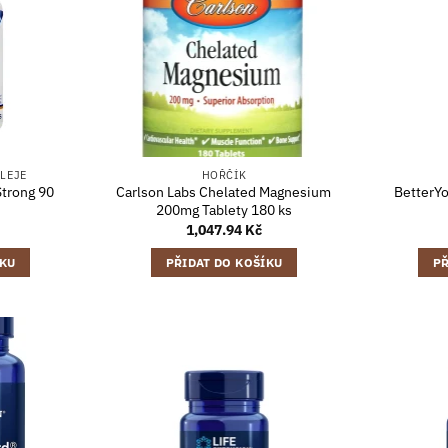
OLEJE
HOŘČÍK
Strong 90
Carlson Labs Chelated Magnesium
BetterYo
200mg Tablety 180 ks
1,047.94
Kč
ÍKU
PŘIDAT DO KOŠÍKU
PŘ