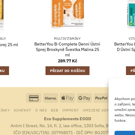
RÁLY
MULTIVITAMÍNY
VIT
BetterYou B-Complete Denní Ústní
BetterYou 
prej 25 ml
Sprej Broskyně Švestka Malina 25
D Ústní S
ml
289.77
Kč
ÍKU
PŘIDAT DO KOŠÍKU
PŘ
Credit
Klarna
Apple
Google
PayPal
Abychom posk
Card
Pay
Pay
o zařízení, 
umožní zprac
ÍNKY
KONTAKT
O NÁS
B2B
IMPRINT
OMEZENÍ ODPOVĚDNOSTI
2
webu. Nesouh
Eco Supplements EOOD
funkce.
Antim I Street, No. 14, fl. 2, law office, 1303 Sofia, Bulharsko
IČO (EIK/UIC/TIN): 207958071 · DIČ DPH: BG207958071