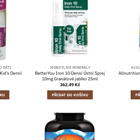
O DĚTI
JEDNOTLIVÉ MINERÁLY
KLO
Kid’s Denní
BetterYou Iron 10 Denní Ústní Sprej
Allnutriti
10mg Granátové jablko 25ml
362.49
Kč
ÍKU
PŘIDAT DO KOŠÍKU
PŘ