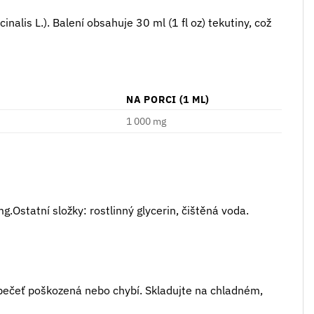
nalis L.). Balení obsahuje 30 ml (1 fl oz) tekutiny, což
NA PORCI (1 ML)
1 000 mg
g.Ostatní složky: rostlinný glycerin, čištěná voda.
 pečeť poškozená nebo chybí. Skladujte na chladném,