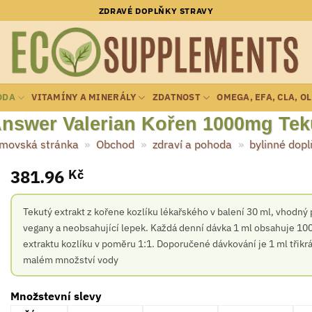
ZDRAVÉ DOPLŇKY STRAVY
ODA
VITAMÍNY A MINERÁLY
ZDATNOST
OMEGA, EFA, CLA, O
Answer Valerian Kořen 1000mg Tek
movská stránka
»
Obchod
»
zdraví a pohoda
»
bylinné dopl
381.96
Kč
Tekutý extrakt z kořene kozlíku lékařského v balení 30 ml, vhodný 
vegany a neobsahující lepek. Každá denní dávka 1 ml obsahuje 10
extraktu kozlíku v poměru 1:1. Doporučené dávkování je 1 ml třikr
malém množství vody
Množstevní slevy