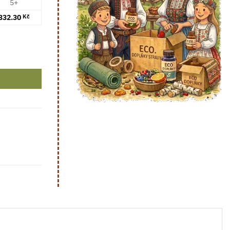
5+
332.30
Kč