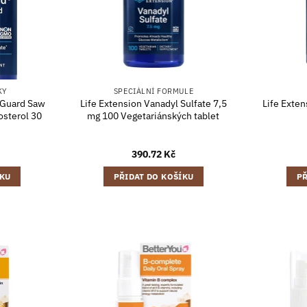
KY
SPECIÁLNÍ FORMULE
oGuard Saw
Life Extension Vanadyl Sulfate 7,5
Life Exte
osterol 30
mg 100 Vegetariánských tablet
390.72
Kč
ÍKU
PŘIDAT DO KOŠÍKU
PŘ