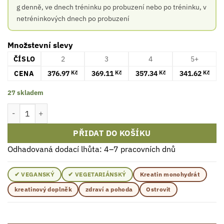
g denně, ve dnech tréninku po probuzení nebo po tréninku, v
netréninkových dnech po probuzení
Množstevní slevy
ČÍSLO
2
3
4
5+
CENA
376.97
369.11
357.34
341.62
Kč
Kč
Kč
Kč
27 skladem
Ostrovit Creatine Monohydrate Cola 500g množství
PŘIDAT DO KOŠÍKU
Odhadovaná dodací lhůta: 4–7 pracovních dnů
✔ VEGANSKÝ
✔ VEGETARIÁNSKÝ
Kreatin monohydrát
kreatinový doplněk
zdraví a pohoda
Ostrovit