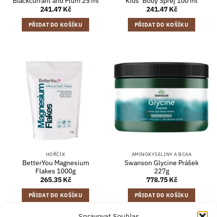
Blackcurrant and Plum 25 ml
Kids‘ Body Sprej 100 ml
241.47
Kč
241.47
Kč
PŘIDAT DO KOŠÍKU
PŘIDAT DO KOŠÍKU
HOŘČÍK
AMINOKYSELINY A BCAA
BetterYou Magnesium
Swanson Glycine Prášek
Flakes 1000g
227g
265.35
Kč
778.75
Kč
PŘIDAT DO KOŠÍKU
PŘIDAT DO KOŠÍKU
Spravovat Souhlas