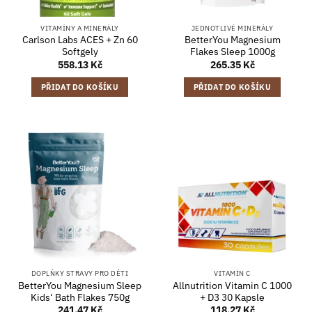
VITAMÍNY A MINERÁLY
JEDNOTLIVÉ MINERÁLY
Carlson Labs ACES + Zn 60
BetterYou Magnesium
Softgely
Flakes Sleep 1000g
558.13
Kč
265.35
Kč
PŘIDAT DO KOŠÍKU
PŘIDAT DO KOŠÍKU
DOPLŇKY STRAVY PRO DĚTI
VITAMÍN C
BetterYou Magnesium Sleep
Allnutrition Vitamin C 1000
Kids‘ Bath Flakes 750g
+ D3 30 Kapsle
241.47
Kč
118.27
Kč