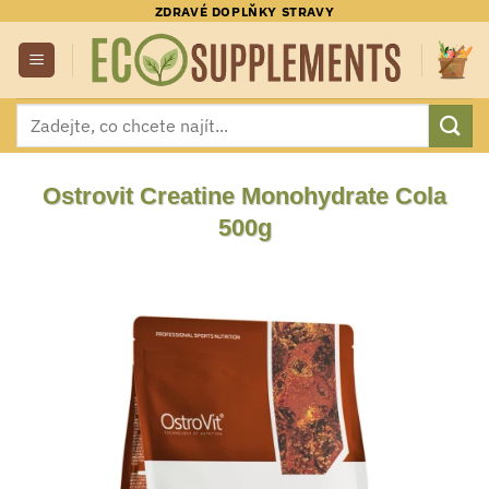
Přeskočit
ZDRAVÉ DOPLŇKY STRAVY
na
obsah
Hledat:
Ostrovit Creatine Monohydrate Cola
500g