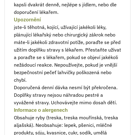
kapsli dvakrát denně, nejlépe s jídlem, nebo dle
doporučení lékařem.
Upozornění
jste-li těhotná, kojící, užívající jakékoli léky,
plánující lékařský nebo chirurgický zákrok nebo
máte-li jakékoli zdravotní potíže, poraďte se před
užitím doplňku stravy s lékařem. Přestaňte užívat
a poraďte se s lékařem, pokud se objeví jakékoli
nežádoucí reakce. Nepoužívejte, pokud je vnější
bezpečnostní pečeť lahvičky poškozená nebo
chybí.
Doporučená denní dávka nesmí být překročena.
Doplňky stravy nejsou náhradou pestré a
vyvážené stravy. Uchovávejte mimo dosah dětí.
Informace o alergenech
Obsahuje ryby (treska, treska mouřínská, treska
aljašská). Neobsahuje: lepek, pšenici, mléčné
produkty, sóju, kvasnice, cukr, sodík, umělá