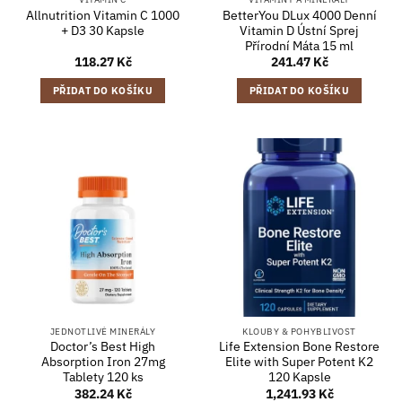
Allnutrition Vitamin C 1000
BetterYou DLux 4000 Denní
+ D3 30 Kapsle
Vitamin D Ústní Sprej
Přírodní Máta 15 ml
118.27
Kč
241.47
Kč
PŘIDAT DO KOŠÍKU
PŘIDAT DO KOŠÍKU
JEDNOTLIVÉ MINERÁLY
KLOUBY & POHYBLIVOST
Doctor’s Best High
Life Extension Bone Restore
Absorption Iron 27mg
Elite with Super Potent K2
Tablety 120 ks
120 Kapsle
382.24
Kč
1,241.93
Kč