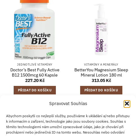
JEDNOTLIVÉ VITAMÍNY
VITAMÍNY A MINERÁLY
Doctor’s Best Fully Active
BetterYou Magnesium Sleep
B12 1500mcg 60 Kapsle
Mineral Lotion 180 ml
227.20
Kč
313.05
Kč
PŘIDAT DO KOŠÍKU
PŘIDAT DO KOŠÍKU
Spravovat Souhlas
Credit
Klarna
Apple
Google
PayPal
Abychom poskytli co nejlepší služby, používáme k ukládání a/nebo přístupu
k informacím o zařízení, technologie jako jsou soubory cookies. Souhlas s
Card
Pay
Pay
těmito technologiemi nám umožní zpracovávat údaje, jako je chování při
ZÁSADY DOPRAVY
ZÁSADY VRÁCENÍ ZBOŽÍ
2
procházení nebo jedinečná ID na tomto webu. Nesouhlas nebo odvolání
OBCHODNÍ PODMÍNKY
KONTAKT
O NÁS
B2B
IMPRINT