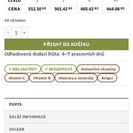
ČÍSLO
2
3
4
5+
CENA
512.10
501.42
485.42
464.08
Kč
Kč
Kč
Kč
68 skladem
Solgar Vitamin D3 1000 IU 25 mcg 250 Kapsle množství
PŘIDAT DO KOŠÍKU
Odhadovaná dodací lhůta: 4–7 pracovních dnů
✔ BEZ LAKTÓZY
✔ BEZLEPKOVÝ
Jednotlivé vitamíny
vitamín C
Vitamín D
vitamíny a minerály
Solgar
POPIS
DALŠÍ INFORMACE
SOLGAR