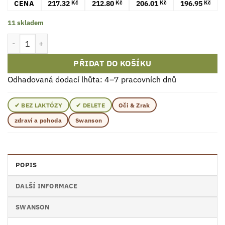
CENA
217.32
212.80
206.01
196.95
Kč
Kč
Kč
Kč
11 skladem
Swanson Luteina 10mg 60 Kapsle množství
PŘIDAT DO KOŠÍKU
Odhadovaná dodací lhůta: 4–7 pracovních dnů
✔ BEZ LAKTÓZY
✔ DELETE
Oči & Zrak
zdraví a pohoda
Swanson
POPIS
DALŠÍ INFORMACE
SWANSON