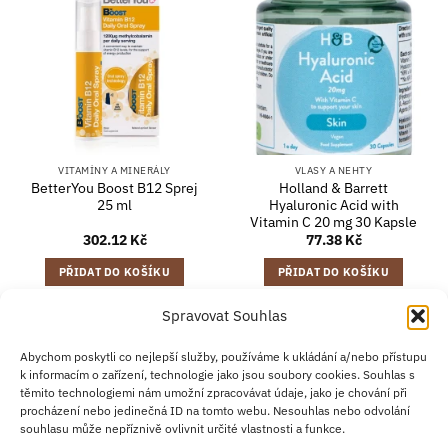
VITAMÍNY A MINERÁLY
VLASY A NEHTY
BetterYou Boost B12 Sprej
Holland & Barrett
25 ml
Hyaluronic Acid with
Vitamin C 20 mg 30 Kapsle
302.12
Kč
77.38
Kč
PŘIDAT DO KOŠÍKU
PŘIDAT DO KOŠÍKU
Spravovat Souhlas
Credit
Klarna
Apple
Google
PayPal
Abychom poskytli co nejlepší služby, používáme k ukládání a/nebo přístupu
k informacím o zařízení, technologie jako jsou soubory cookies. Souhlas s
Card
Pay
Pay
těmito technologiemi nám umožní zpracovávat údaje, jako je chování při
ZÁSADY DOPRAVY
ZÁSADY VRÁCENÍ ZBOŽÍ
2
procházení nebo jedinečná ID na tomto webu. Nesouhlas nebo odvolání
OBCHODNÍ PODMÍNKY
KONTAKT
O NÁS
B2B
IMPRINT
OMEZENÍ ODPOVĚDNOSTI
ZÁSADY COOKIES
souhlasu může nepříznivě ovlivnit určité vlastnosti a funkce.
PROHLÁŠENÍ O OCHRANĚ OSOBNÍCH ÚDAJŮ