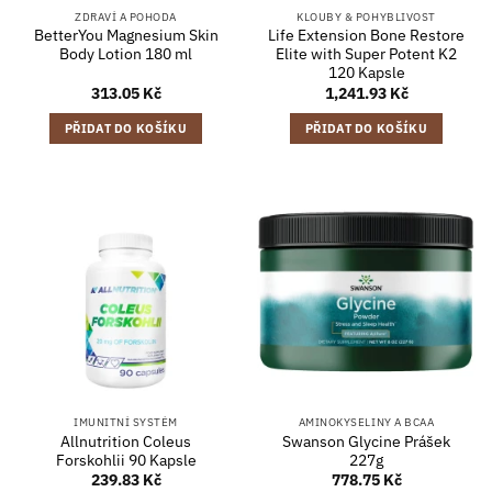
ZDRAVÍ A POHODA
KLOUBY & POHYBLIVOST
BetterYou Magnesium Skin
Life Extension Bone Restore
Body Lotion 180 ml
Elite with Super Potent K2
120 Kapsle
313.05
Kč
1,241.93
Kč
PŘIDAT DO KOŠÍKU
PŘIDAT DO KOŠÍKU
IMUNITNÍ SYSTÉM
AMINOKYSELINY A BCAA
Allnutrition Coleus
Swanson Glycine Prášek
Forskohlii 90 Kapsle
227g
239.83
Kč
778.75
Kč