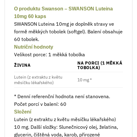
O produktu Swanson – SWANSON Luteina
10mg 60 kaps
SWANSON Luteina 10mg je doplněk stravy ve
formě měkkých tobolek (softgel). Balení obsahuje
60 tobolek.
Nutriční hodnoty
Velikost porce: 1 měkká tobolka
NA PORCI (1 MĚKKÁ
ŽIVINA
TOBOLKA)
Lutein (z extraktu z květu
10 mg *
měsíčku lékařského)
* Denní referenční hodnota není stanovena.
Počet porcí v balení: 60
Složení
Lutein (z extraktu z květu měsíčku lékařského)
10 mg. Další složky: Slunečnicový olej, želatina,
glycerin, čištěná voda, karob, přirozené