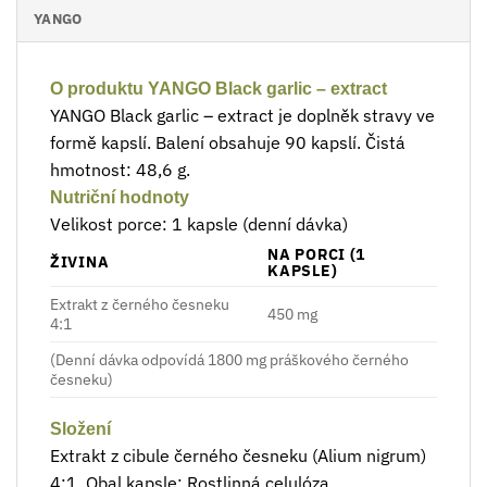
YANGO
O produktu YANGO Black garlic – extract
YANGO Black garlic – extract je doplněk stravy ve
formě kapslí. Balení obsahuje 90 kapslí. Čistá
hmotnost: 48,6 g.
Nutriční hodnoty
Velikost porce: 1 kapsle (denní dávka)
NA PORCI (1
ŽIVINA
KAPSLE)
Extrakt z černého česneku
450 mg
4:1
(Denní dávka odpovídá 1800 mg práškového černého
česneku)
Složení
Extrakt z cibule černého česneku (Alium nigrum)
4:1. Obal kapsle: Rostlinná celulóza