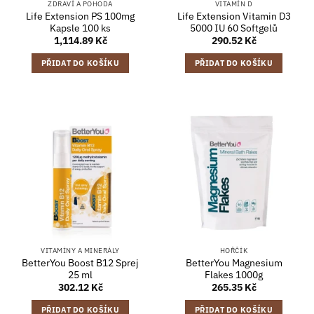
ZDRAVÍ A POHODA
VITAMÍN D
Life Extension PS 100mg
Life Extension Vitamin D3
Kapsle 100 ks
5000 IU 60 Softgelů
1,114.89
Kč
290.52
Kč
PŘIDAT DO KOŠÍKU
PŘIDAT DO KOŠÍKU
VITAMÍNY A MINERÁLY
HOŘČÍK
BetterYou Boost B12 Sprej
BetterYou Magnesium
25 ml
Flakes 1000g
302.12
Kč
265.35
Kč
PŘIDAT DO KOŠÍKU
PŘIDAT DO KOŠÍKU