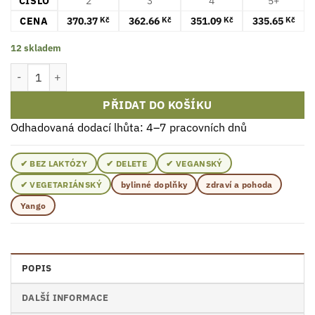
ČÍSLO
2
3
4
5+
CENA
370.37
362.66
351.09
335.65
Kč
Kč
Kč
Kč
12 skladem
Yango Black Garlic Extrakt 90 Kapsle množství
PŘIDAT DO KOŠÍKU
Odhadovaná dodací lhůta: 4–7 pracovních dnů
✔ BEZ LAKTÓZY
✔ DELETE
✔ VEGANSKÝ
✔ VEGETARIÁNSKÝ
bylinné doplňky
zdraví a pohoda
Yango
POPIS
DALŠÍ INFORMACE