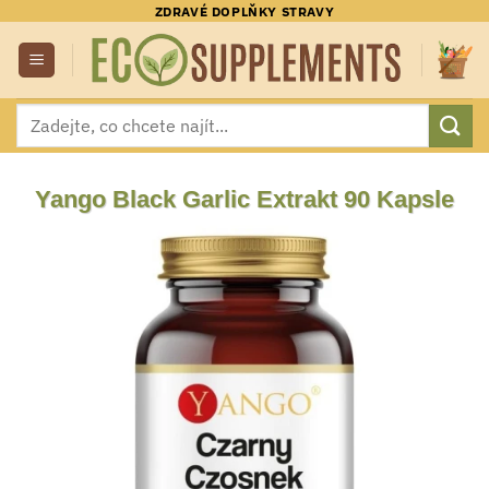
Přeskočit
ZDRAVÉ DOPLŇKY STRAVY
na
obsah
Hledat:
Yango Black Garlic Extrakt 90 Kapsle