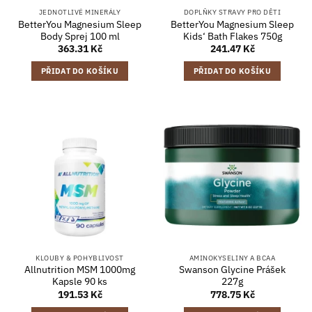
JEDNOTLIVÉ MINERÁLY
DOPLŇKY STRAVY PRO DĚTI
BetterYou Magnesium Sleep
BetterYou Magnesium Sleep
Body Sprej 100 ml
Kids‘ Bath Flakes 750g
363.31
Kč
241.47
Kč
PŘIDAT DO KOŠÍKU
PŘIDAT DO KOŠÍKU
KLOUBY & POHYBLIVOST
AMINOKYSELINY A BCAA
Allnutrition MSM 1000mg
Swanson Glycine Prášek
Kapsle 90 ks
227g
191.53
Kč
778.75
Kč