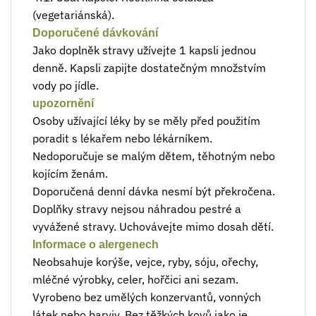
(vegetariánská).
Doporučené dávkování
Jako doplněk stravy užívejte 1 kapsli jednou
denně. Kapsli zapijte dostatečným množstvím
vody po jídle.
upozornění
Osoby užívající léky by se měly před použitím
poradit s lékařem nebo lékárníkem.
Nedoporučuje se malým dětem, těhotným nebo
kojícím ženám.
Doporučená denní dávka nesmí být překročena.
Doplňky stravy nejsou náhradou pestré a
vyvážené stravy. Uchovávejte mimo dosah dětí.
Informace o alergenech
Neobsahuje korýše, vejce, ryby, sóju, ořechy,
mléčné výrobky, celer, hořčici ani sezam.
Vyrobeno bez umělých konzervantů, vonných
látek nebo barviv. Bez těžkých kovů jako je