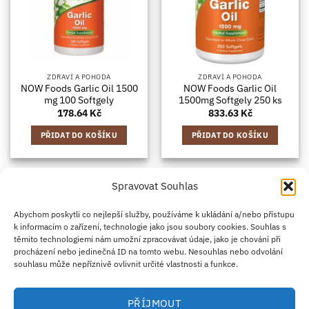
ZDRAVÍ A POHODA
ZDRAVÍ A POHODA
NOW Foods Garlic Oil 1500
NOW Foods Garlic Oil
mg 100 Softgely
1500mg Softgely 250 ks
178.64
Kč
833.63
Kč
PŘIDAT DO KOŠÍKU
PŘIDAT DO KOŠÍKU
Spravovat Souhlas
Credit
Klarna
Apple
Google
PayPal
Abychom poskytli co nejlepší služby, používáme k ukládání a/nebo přístupu
k informacím o zařízení, technologie jako jsou soubory cookies. Souhlas s
Card
Pay
Pay
těmito technologiemi nám umožní zpracovávat údaje, jako je chování při
ZÁSADY DOPRAVY
ZÁSADY VRÁCENÍ ZBOŽÍ
2
procházení nebo jedinečná ID na tomto webu. Nesouhlas nebo odvolání
OBCHODNÍ PODMÍNKY
KONTAKT
O NÁS
B2B
IMPRINT
OMEZENÍ ODPOVĚDNOSTI
ZÁSADY COOKIES
souhlasu může nepříznivě ovlivnit určité vlastnosti a funkce.
PROHLÁŠENÍ O OCHRANĚ OSOBNÍCH ÚDAJŮ
Eco Supplements EOOD
PŘÍJMOUT