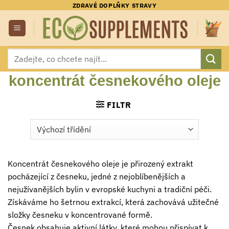
Přeskočit
ZDRAVÉ DOPLŇKY STRAVY
na
obsah
Hledat:
koncentrát česnekového oleje
FILTR
Koncentrát česnekového oleje je přirozený extrakt
pocházející z česneku, jedné z nejoblíbenějších a
nejužívanějších bylin v evropské kuchyni a tradiční péči.
Získáváme ho šetrnou extrakcí, která zachovává užitečné
složky česneku v koncentrované formě.
Česnek obsahuje aktivní látky, které mohou přispívat k