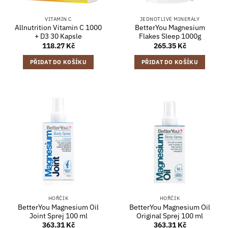
VITAMÍN C
JEDNOTLIVÉ MINERÁLY
Allnutrition Vitamin C 1000
BetterYou Magnesium
+ D3 30 Kapsle
Flakes Sleep 1000g
118.27
Kč
265.35
Kč
PŘIDAT DO KOŠÍKU
PŘIDAT DO KOŠÍKU
HOŘČÍK
HOŘČÍK
BetterYou Magnesium Oil
BetterYou Magnesium Oil
Joint Sprej 100 ml
Original Sprej 100 ml
363.31
Kč
363.31
Kč