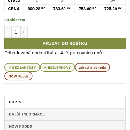
ČÍSLO
2
3
4
5+
CENA
800.28
783.61
758.60
725.26
Kč
Kč
Kč
Kč
80 skladem
NOW Foods Garlic Oil 1500mg Softgely 250 ks množství
PŘIDAT DO KOŠÍKU
Odhadovaná dodací lhůta: 4–7 pracovních dnů
✔ BEZ LAKTÓZY
✔ BEZLEPKOVÝ
zdraví a pohoda
NOW Foods
POPIS
DALŠÍ INFORMACE
NOW FOODS