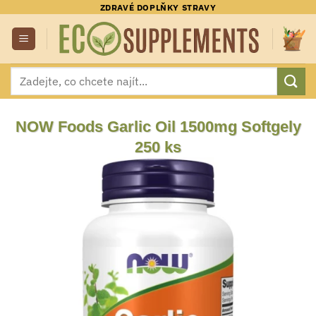
Přeskočit
ZDRAVÉ DOPLŇKY STRAVY
na
obsah
Hledat:
NOW Foods Garlic Oil 1500mg Softgely
250 ks