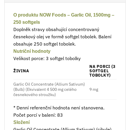
O produktu NOW Foods – Garlic Oil, 1500mg –
250 softgels
Doplněk stravy obsahující concentrovaný
česnekový olej ve formě softgel tobolek. Balení
obsahuje 250 softgel tobolek.
Nutriční hodnoty
Velikost porce: 3 softgel tobolky
NA PORCI (3
ŽIVINA
SOFTGEL
TOBOLKY)
Garlic Oil Concentrate (Allium Sativum)
(Bulb) (Ekvivalent 4 500 mg celého
9 mg
česnekového stroužku)
* Denní referenční hodnota není stanovena.
Počet porcí v balení: 83
Složení
Garlic Oil Concentrate (Allium Sativum) (cibule)