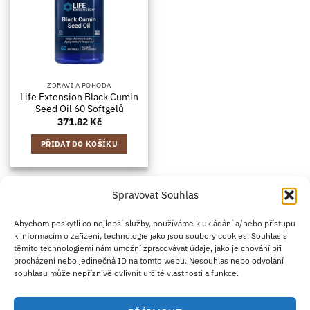
ZDRAVÍ A POHODA
Life Extension Black Cumin
Seed Oil 60 Softgelů
371.82
Kč
PŘIDAT DO KOŠÍKU
Spravovat Souhlas
Credit
Klarna
Apple
Google
PayPal
Abychom poskytli co nejlepší služby, používáme k ukládání a/nebo přístupu
k informacím o zařízení, technologie jako jsou soubory cookies. Souhlas s
Card
Pay
Pay
těmito technologiemi nám umožní zpracovávat údaje, jako je chování při
ZÁSADY DOPRAVY
ZÁSADY VRÁCENÍ ZBOŽÍ
2
procházení nebo jedinečná ID na tomto webu. Nesouhlas nebo odvolání
OBCHODNÍ PODMÍNKY
KONTAKT
O NÁS
B2B
IMPRINT
OMEZENÍ ODPOVĚDNOSTI
ZÁSADY COOKIES
souhlasu může nepříznivě ovlivnit určité vlastnosti a funkce.
PROHLÁŠENÍ O OCHRANĚ OSOBNÍCH ÚDAJŮ
Eco Supplements EOOD