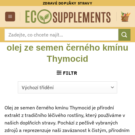
Přeskočit
ZDRAVÉ DOPLŇKY STRAVY
na
obsah
Hledat:
olej ze semen černého kmínu
Thymocid
FILTR
Olej ze semen černého kmínu Thymocid je přírodní
extrakt z tradičního léčivého rostliny, který používáme v
našich doplňcích stravy. Pochází z pečlivě vybraných
zdrojů a reprezenzuje naši zavázanost k čistým, přírodním