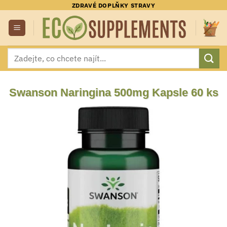
Přeskočit
ZDRAVÉ DOPLŇKY STRAVY
na
obsah
Hledat:
Swanson Naringina 500mg Kapsle 60 ks