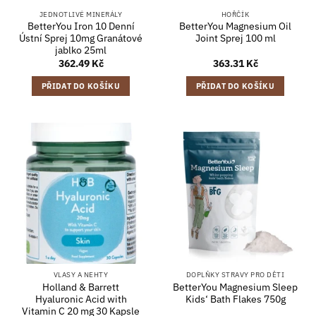
JEDNOTLIVÉ MINERÁLY
HOŘČÍK
BetterYou Iron 10 Denní
BetterYou Magnesium Oil
Ústní Sprej 10mg Granátové
Joint Sprej 100 ml
jablko 25ml
362.49
Kč
363.31
Kč
PŘIDAT DO KOŠÍKU
PŘIDAT DO KOŠÍKU
VLASY A NEHTY
DOPLŇKY STRAVY PRO DĚTI
Holland & Barrett
BetterYou Magnesium Sleep
Hyaluronic Acid with
Kids‘ Bath Flakes 750g
Vitamin C 20 mg 30 Kapsle