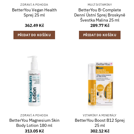
ZDRAVÍ A POHODA
MULTIVITAMÍNY
BetterYou Vegan Health
BetterYou B-Complete
Sprej 25 ml
Denní Ústní Sprej Broskyně
Švestka Malina 25 ml
362.49
Kč
289.77
Kč
PŘIDAT DO KOŠÍKU
PŘIDAT DO KOŠÍKU
ZDRAVÍ A POHODA
VITAMÍNY A MINERÁLY
BetterYou Magnesium Skin
BetterYou Boost B12 Sprej
Body Lotion 180 ml
25 ml
313.05
Kč
302.12
Kč