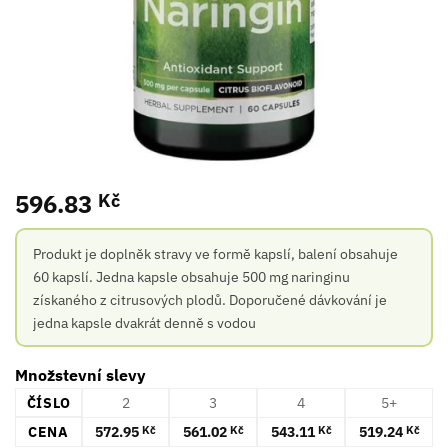
596.83
Kč
Produkt je doplněk stravy ve formě kapslí, balení obsahuje
60 kapslí. Jedna kapsle obsahuje 500 mg naringinu
získaného z citrusových plodů. Doporučené dávkování je
jedna kapsle dvakrát denně s vodou
Množstevní slevy
ČÍSLO
2
3
4
5+
CENA
572.95
561.02
543.11
519.24
Kč
Kč
Kč
Kč