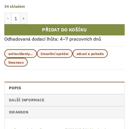
34 skladem
Swanson Naringina 500mg Kapsle 60 ks množství
PŘIDAT DO KOŠÍKU
Odhadovaná dodací lhůta: 4–7 pracovních dnů
antioxidanty…
Imunitní systém
zdraví a pohoda
Swanson
POPIS
DALŠÍ INFORMACE
SWANSON