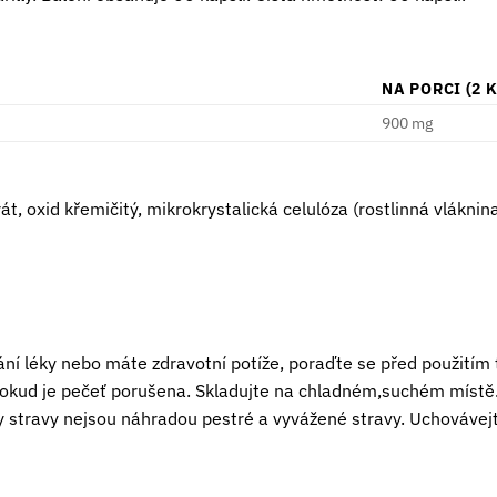
NA PORCI (2 
900 mg
t, oxid křemičitý, mikrokrystalická celulóza (rostlinná vláknina
vání léky nebo máte zdravotní potíže, poraďte se před použitím
pokud je pečeť porušena. Skladujte na chladném,suchém místě
 stravy nejsou náhradou pestré a vyvážené stravy. Uchovávej