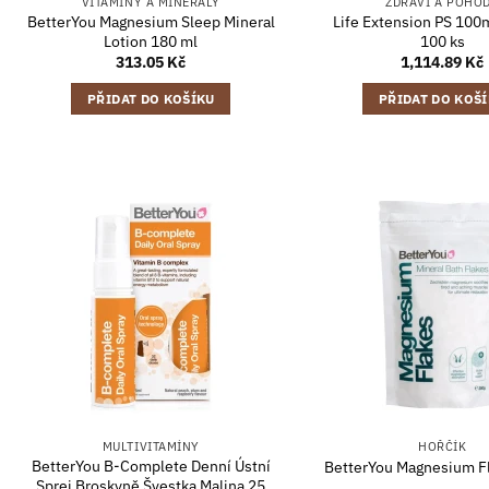
VITAMÍNY A MINERÁLY
ZDRAVÍ A POHO
BetterYou Magnesium Sleep Mineral
Life Extension PS 100
Lotion 180 ml
100 ks
313.05
Kč
1,114.89
Kč
PŘIDAT DO KOŠÍKU
PŘIDAT DO KOŠ
MULTIVITAMÍNY
HOŘČÍK
BetterYou B-Complete Denní Ústní
BetterYou Magnesium F
Sprej Broskyně Švestka Malina 25