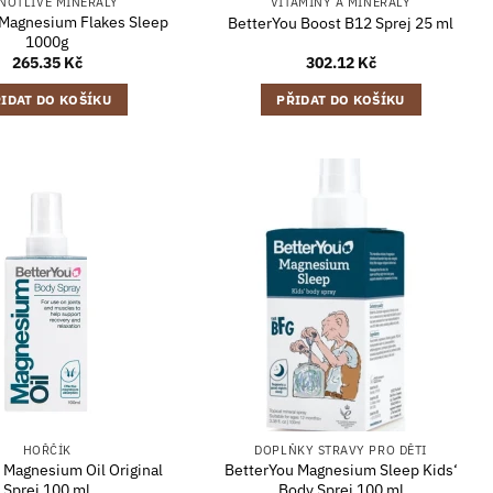
NOTLIVÉ MINERÁLY
VITAMÍNY A MINERÁLY
 Magnesium Flakes Sleep
BetterYou Boost B12 Sprej 25 ml
1000g
265.35
Kč
302.12
Kč
IDAT DO KOŠÍKU
PŘIDAT DO KOŠÍKU
HOŘČÍK
DOPLŇKY STRAVY PRO DĚTI
 Magnesium Oil Original
BetterYou Magnesium Sleep Kids‘
Sprej 100 ml
Body Sprej 100 ml