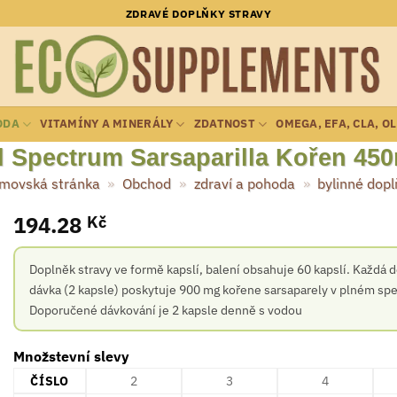
ZDRAVÉ DOPLŇKY STRAVY
ODA
VITAMÍNY A MINERÁLY
ZDATNOST
OMEGA, EFA, CLA, O
 Spectrum Sarsaparilla Kořen 45
movská stránka
»
Obchod
»
zdraví a pohoda
»
bylinné dopl
194.28
Kč
Doplněk stravy ve formě kapslí, balení obsahuje 60 kapslí. Každá 
dávka (2 kapsle) poskytuje 900 mg kořene sarsaparely v plném spe
Doporučené dávkování je 2 kapsle denně s vodou
Množstevní slevy
ČÍSLO
2
3
4