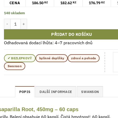
CENA
186.50
182.62
176.79
Kč
Kč
Kč
140 skladem
Swanson Full Spectrum Sarsaparilla Kořen 450mg 60 Kapsle množ
PŘIDAT DO KOŠÍKU
Odhadovaná dodací lhůta: 4–7 pracovních dnů
✔ BEZLEPKOVÝ
bylinné doplňky
zdraví a pohoda
Swanson
POPIS
DALŠÍ INFORMACE
SWANSON
aparilla Root, 450mg – 60 caps
illy. Balení obsahuje 60 kapslí. Čistá hmotnost: 60 kapslí.