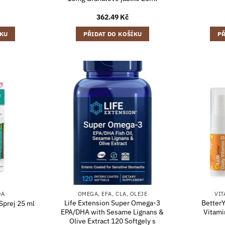
362.49
Kč
ÍKU
PŘIDAT DO KOŠÍKU
PŘ
DA
OMEGA, EFA, CLA, OLEJE
VIT
Life Extension Super Omega-3
BetterY
Sprej 25 ml
EPA/DHA with Sesame Lignans &
Vitami
Olive Extract 120 Softgely s