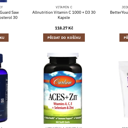
KY
VITAMÍN C
JED
oGuard Saw
Allnutrition Vitamin C 1000 + D3 30
BetterYo
osterol 30
Kapsle
118.27
Kč
ÍKU
PŘIDAT DO KOŠÍKU
PŘ