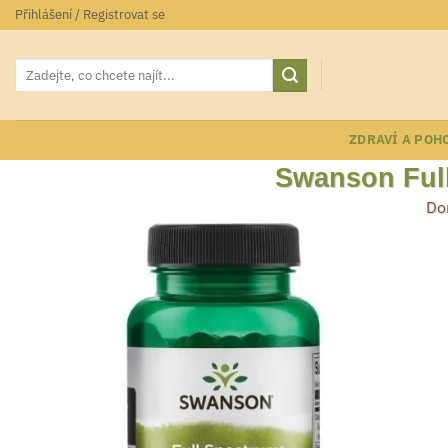
Přeskočit
Přihlášení / Registrovat se
na
obsah
Hledat:
ZDRAVÍ A POH
Swanson Full
Do