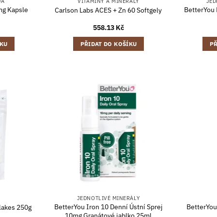
DA
VITAMÍNY A MINERÁLY
JED
mg Kapsle
BetterYou
Carlson Labs ACES + Zn 60 Softgely
558.13
Kč
ÍKU
PŘIDAT DO KOŠÍKU
PŘ
JEDNOTLIVÉ MINERÁLY
BetterYou Iron 10 Denní Ústní Sprej
BetterYou
lakes 250g
10mg Granátové jablko 25ml