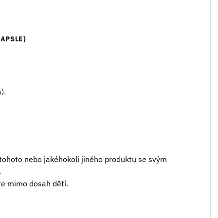
KAPSLE)
).
 tohoto nebo jakéhokoli jiného produktu se svým
.
te mimo dosah dětí.