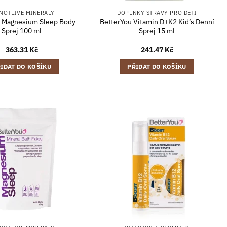
NOTLIVÉ MINERÁLY
DOPLŇKY STRAVY PRO DĚTI
u Magnesium Sleep Body
BetterYou Vitamin D+K2 Kid’s Denní
Sprej 100 ml
Sprej 15 ml
363.31
Kč
241.47
Kč
IDAT DO KOŠÍKU
PŘIDAT DO KOŠÍKU