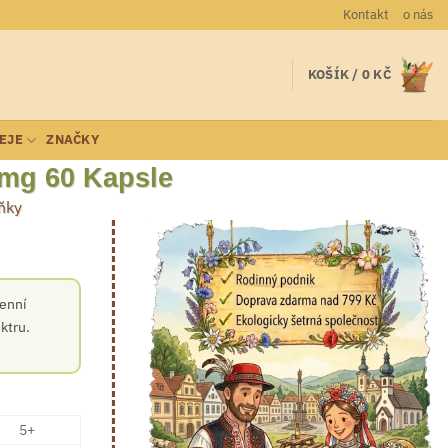
Kontakt
o nás
KOŠÍK /
0
KČ
LEJE
ZNAČKY
0mg 60 Kapsle
ňky
denní
ktru.
5+