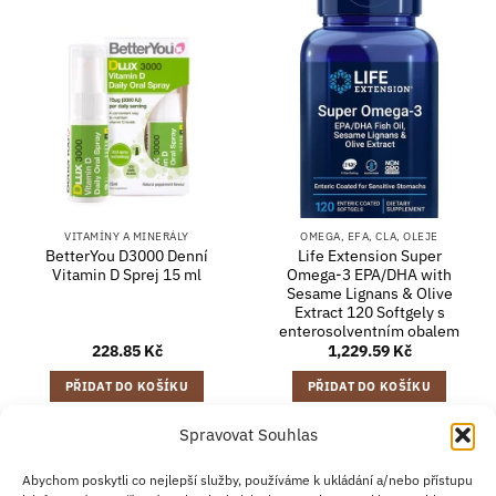
VITAMÍNY A MINERÁLY
OMEGA, EFA, CLA, OLEJE
BetterYou D3000 Denní
Life Extension Super
Vitamin D Sprej 15 ml
Omega-3 EPA/DHA with
Sesame Lignans & Olive
Extract 120 Softgely s
enterosolventním obalem
228.85
Kč
1,229.59
Kč
PŘIDAT DO KOŠÍKU
PŘIDAT DO KOŠÍKU
Spravovat Souhlas
Credit
Klarna
Apple
Google
PayPal
Abychom poskytli co nejlepší služby, používáme k ukládání a/nebo přístupu