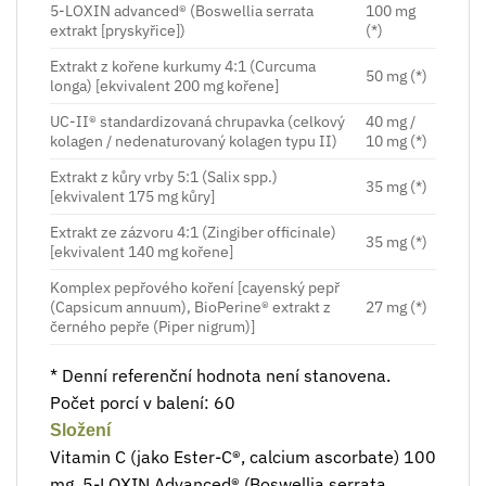
5-LOXIN advanced® (Boswellia serrata
100 mg
extrakt [pryskyřice])
(*)
Extrakt z kořene kurkumy 4:1 (Curcuma
50 mg (*)
longa) [ekvivalent 200 mg kořene]
UC-II® standardizovaná chrupavka (celkový
40 mg /
kolagen / nedenaturovaný kolagen typu II)
10 mg (*)
Extrakt z kůry vrby 5:1 (Salix spp.)
35 mg (*)
[ekvivalent 175 mg kůry]
Extrakt ze zázvoru 4:1 (Zingiber officinale)
35 mg (*)
[ekvivalent 140 mg kořene]
Komplex pepřového koření [cayenský pepř
(Capsicum annuum), BioPerine® extrakt z
27 mg (*)
černého pepře (Piper nigrum)]
* Denní referenční hodnota není stanovena.
Počet porcí v balení: 60
Složení
Vitamin C (jako Ester-C®, calcium ascorbate) 100
mg, 5-LOXIN Advanced® (Boswellia serrata