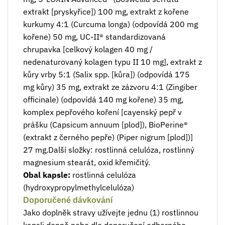
extrakt [pryskyřice]) 100 mg, extrakt z kořene
kurkumy 4:1 (Curcuma longa) (odpovídá 200 mg
kořene) 50 mg, UC-II® standardizovaná
chrupavka [celkový kolagen 40 mg /
nedenaturovaný kolagen typu II 10 mg], extrakt z
kůry vrby 5:1 (Salix spp. [kůra]) (odpovídá 175
mg kůry) 35 mg, extrakt ze zázvoru 4:1 (Zingiber
officinale) (odpovídá 140 mg kořene) 35 mg,
komplex pepřového koření [cayenský pepř v
prášku (Capsicum annuum [plod]), BioPerine®
(extrakt z černého pepře) (Piper nigrum [plod])]
27 mg.Další složky: rostlinná celulóza, rostlinný
magnesium stearát, oxid křemičitý.
Obal kapsle:
rostlinná celulóza
(hydroxypropylmethylcelulóza)
Doporučené dávkování
Jako doplněk stravy užívejte jednu (1) rostlinnou
kapsli denně,nebo dle doporučení odborného