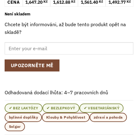
CENA
1,647.20
1,612.88
1,561.40
1,492.77
Kč
Kč
Kč
Kč
Není skladem
Chcete být informováni, až bude tento produkt opět na
skladě?
UPOZORNĚTE MĚ
Odhadovaná dodací lhůta: 4–7 pracovních dnů
✔ BEZ LAKTÓZY
✔ BEZLEPKOVÝ
✔ VEGETARIÁNSKÝ
bylinné doplňky
Klouby & Pohyblivost
zdraví a pohoda
Solgar