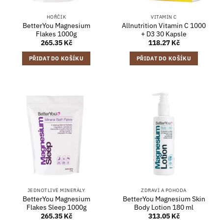
HOŘČÍK
VITAMÍN C
BetterYou Magnesium
Allnutrition Vitamin C 1000
Flakes 1000g
+ D3 30 Kapsle
265.35
Kč
118.27
Kč
PŘIDAT DO KOŠÍKU
PŘIDAT DO KOŠÍKU
JEDNOTLIVÉ MINERÁLY
ZDRAVÍ A POHODA
BetterYou Magnesium
BetterYou Magnesium Skin
Flakes Sleep 1000g
Body Lotion 180 ml
265.35
Kč
313.05
Kč