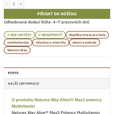
Nature's Way Alive! Max3 Potency Multivitamin 180 Tablety množs
PŘIDAT DO KOŠÍKU
Odhadovaná dodací lhůta: 4–7 pracovních dnů
✔ BEZ LAKTÓZY
✔ BEZLEPKOVÝ
Doplňky stravy pro ženy
multiminerály
vitamíny a minerály
zdraví a pohoda
Natures Way
POPIS
DALŠÍ INFORMACE
O produktu Natures Way Alive!® Max3 potency
Multivitamin
Natures Way Alive!® Max3 Potency Multivitamin