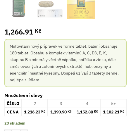
1,266.91
Kč
Multivitaminový přípravek ve formě tablet, balení obsahuje
180 tablet. Obsahuje komplex vitaminů A, C, D3, E, K,
skupinu B a minerály včetně vápníku, hořčíku a zinku, dále
směs ovocných a zeleninových extraktů, hub, enzymy a
esenciální mastné kyseliny. Dospělí užívají 3 tablety denně,
nejlépe s jídlem
Množstevní slevy
ČÍSLO
2
3
4
5+
CENA
1,216.23
1,190.90
1,152.88
1,102.21
Kč
Kč
Kč
Kč
23 skladem