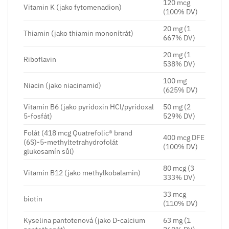
120 mcg
Vitamin K (jako fytomenadion)
(100% DV)
20 mg (1
Thiamin (jako thiamin mononítrát)
667% DV)
20 mg (1
Riboflavin
538% DV)
100 mg
Niacin (jako niacinamid)
(625% DV)
Vitamin B6 (jako pyridoxin HCl/pyridoxal
50 mg (2
5-fosfát)
529% DV)
Folát (418 mcg Quatrefolic® brand
400 mcg DFE
(6S)-5-methyltetrahydrofolát
(100% DV)
glukosamín sůl)
80 mcg (3
Vitamin B12 (jako methylkobalamin)
333% DV)
33 mcg
biotin
(110% DV)
Kyselina pantotenová (jako D-calcium
63 mg (1