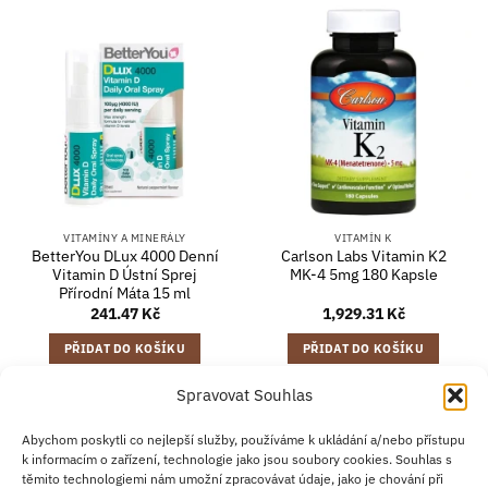
VITAMÍNY A MINERÁLY
VITAMÍN K
BetterYou DLux 4000 Denní
Carlson Labs Vitamin K2
Vitamin D Ústní Sprej
MK-4 5mg 180 Kapsle
Přírodní Máta 15 ml
241.47
Kč
1,929.31
Kč
PŘIDAT DO KOŠÍKU
PŘIDAT DO KOŠÍKU
Spravovat Souhlas
Abychom poskytli co nejlepší služby, používáme k ukládání a/nebo přístupu
Credit
Klarna
Apple
Google
PayPal
k informacím o zařízení, technologie jako jsou soubory cookies. Souhlas s
Card
Pay
Pay
těmito technologiemi nám umožní zpracovávat údaje, jako je chování při