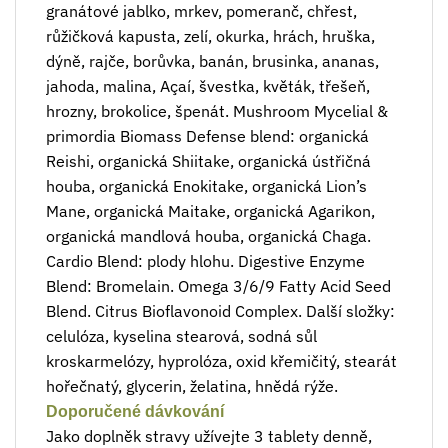
granátové jablko, mrkev, pomeranč, chřest,
růžičková kapusta, zelí, okurka, hrách, hruška,
dýně, rajče, borůvka, banán, brusinka, ananas,
jahoda, malina, Açaí, švestka, květák, třešeň,
hrozny, brokolice, špenát. Mushroom Mycelial &
primordia Biomass Defense blend: organická
Reishi, organická Shiitake, organická ústřičná
houba, organická Enokitake, organická Lion’s
Mane, organická Maitake, organická Agarikon,
organická mandlová houba, organická Chaga.
Cardio Blend: plody hlohu. Digestive Enzyme
Blend: Bromelain. Omega 3/6/9 Fatty Acid Seed
Blend. Citrus Bioflavonoid Complex. Další složky:
celulóza, kyselina stearová, sodná sůl
kroskarmelózy, hyprolóza, oxid křemičitý, stearát
hořečnatý, glycerin, želatina, hnědá rýže.
Doporučené dávkování
Jako doplněk stravy užívejte 3 tablety denně,