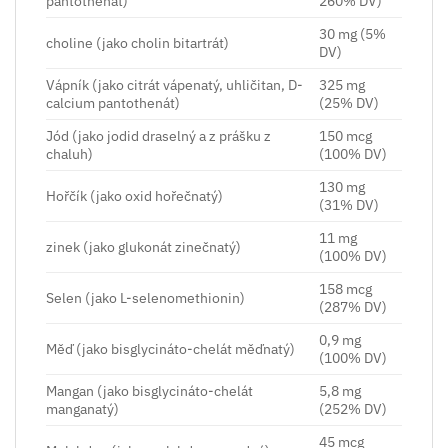
pantothenát)
260% DV)
30 mg (5%
choline (jako cholin bitartrát)
DV)
Vápník (jako citrát vápenatý, uhličitan, D-
325 mg
calcium pantothenát)
(25% DV)
Jód (jako jodid draselný a z prášku z
150 mcg
chaluh)
(100% DV)
130 mg
Hořčík (jako oxid hořečnatý)
(31% DV)
11 mg
zinek (jako glukonát zinečnatý)
(100% DV)
158 mcg
Selen (jako L-selenomethionin)
(287% DV)
0,9 mg
Měď (jako bisglycináto-chelát měďnatý)
(100% DV)
Mangan (jako bisglycináto-chelát
5,8 mg
manganatý)
(252% DV)
45 mcg