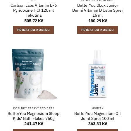
B6
VITAMÍNY A MINERÁLY
Carlson Labs Vitamin B-6
BetterYou DLux Junior
Pyridoxine HCl 120 ml
Denní Vitamin D Ústní Sprej
Tekutina
15 ml
505.72
Kč
180.29
Kč
PŘIDAT DO KOŠÍKU
PŘIDAT DO KOŠÍKU
DOPLŇKY STRAVY PRO DĚTI
HOŘČÍK
BetterYou Magnesium Sleep
BetterYou Magnesium Oil
Kids‘ Bath Flakes 750g
Joint Sprej 100 ml
241.47
Kč
363.31
Kč