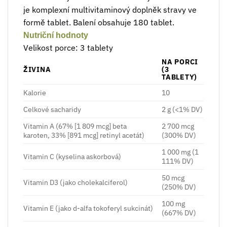
je komplexní multivitaminový doplněk stravy ve
formě tablet. Balení obsahuje 180 tablet.
Nutriční hodnoty
Velikost porce: 3 tablety
NA PORCI
ŽIVINA
(3
TABLETY)
Kalorie
10
Celkové sacharidy
2 g (<1% DV)
Vitamin A (67% [1 809 mcg] beta
2 700 mcg
karoten, 33% [891 mcg] retinyl acetát)
(300% DV)
1 000 mg (1
Vitamin C (kyselina askorbová)
111% DV)
50 mcg
Vitamin D3 (jako cholekalciferol)
(250% DV)
100 mg
Vitamin E (jako d-alfa tokoferyl sukcinát)
(667% DV)