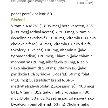
Molybden (jako molybdenan sodný)
(100% DV)
počet porcí v balení: 60
Složení
Vitamin A (67% [1 809 mcg] beta karoten, 33%
[891 mcg] retinyl acetát) 2 700 mcg, Vitamin C
(kyselina askorbová) 1 000 mg, Vitamin D3 (jako
cholekalciferol) 50 mcg, Vitamin E (jako d-alfa
tokoferyl sukcinát) 100 mg, Vitamin K (jako
fytomenadion) 120 mcg, Thiamin (jako thiamin
mononítrát) 20 mg, Riboflavin 20 mg, Niacin
(jako niacinamid) 100 mg, Vitamin B6 (jako
pyridoxin HCl/pyridoxal 5-fosfát) 50 mg, folát
(418 mcg Quatrefolic® brand (6S)-5-
methyltetrahydrofolát glukosamín sůl) 400 mcg
DFE, Vitamin B12 (jako methylkobalamin) 80
mcg, Biotin 33 mcg, Kyselina pantotenová (jako
D-calcium pantothenát) 63 mg, Choline (jako