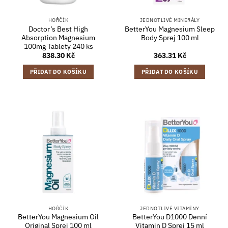
HOŘČÍK
JEDNOTLIVÉ MINERÁLY
Doctor’s Best High
BetterYou Magnesium Sleep
Absorption Magnesium
Body Sprej 100 ml
100mg Tablety 240 ks
838.30
Kč
363.31
Kč
PŘIDAT DO KOŠÍKU
PŘIDAT DO KOŠÍKU
HOŘČÍK
JEDNOTLIVÉ VITAMÍNY
BetterYou Magnesium Oil
BetterYou D1000 Denní
Original Sprej 100 ml
Vitamin D Sprej 15 ml