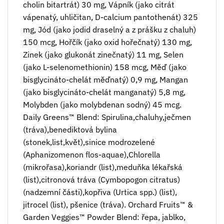
cholin bitartrát) 30 mg, Vápník (jako citrát
vápenatý, uhličitan, D-calcium pantothenát) 325
mg, Jód (jako jodid draselný a z prášku z chaluh)
150 mcg, Hořčík (jako oxid hořečnatý) 130 mg,
Zinek (jako glukonát zinečnatý) 11 mg, Selen
(jako L-selenomethionin) 158 mcg, Měď (jako
bisglycináto-chelát měďnatý) 0,9 mg, Mangan
(jako bisglycináto-chelát manganatý) 5,8 mg,
Molybden (jako molybdenan sodný) 45 mcg.
Daily Greens™ Blend: Spirulina,chaluhy,ječmen
(tráva),benediktová bylina
(stonek,list,květ),sinice modrozelené
(Aphanizomenon flos-aquae),Chlorella
(mikrořasa),koriandr (list),meduňka lékařská
(list),citronová tráva (Cymbopogon citratus)
(nadzemní části),kopřiva (Urtica spp.) (list),
jitrocel (list), pšenice (tráva). Orchard Fruits™ &
Garden Veggies™ Powder Blend: řepa, jablko,