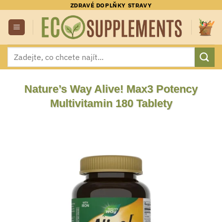
Přeskočit
ZDRAVÉ DOPLŇKY STRAVY
na
obsah
Hledat:
Nature’s Way Alive! Max3 Potency
Multivitamin 180 Tablety